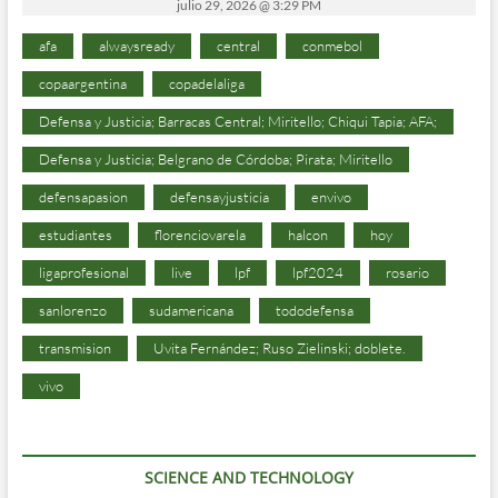
julio 29, 2026 @ 3:29 PM
afa
alwaysready
central
conmebol
copaargentina
copadelaliga
Defensa y Justicia; Barracas Central; Miritello; Chiqui Tapia; AFA;
Defensa y Justicia; Belgrano de Córdoba; Pirata; Miritello
defensapasion
defensayjusticia
envivo
estudiantes
florenciovarela
halcon
hoy
ligaprofesional
live
lpf
lpf2024
rosario
sanlorenzo
sudamericana
tododefensa
transmision
Uvita Fernández; Ruso Zielinski; doblete.
vivo
SCIENCE AND TECHNOLOGY