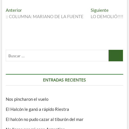
Navegación
Entrada
Entrada
Anterior
Siguiente
anterior:
siguiente:
:: COLUMNA: MARIANO DE LA FUENTE
LO DEMOLIÓ!!!!
de
entradas
Buscar
…
ENTRADAS RECIENTES
Nos pincharon el vuelo
El Halcón le ganó a rápido Riestra
El halcón no pudo cazar al tiburón del mar