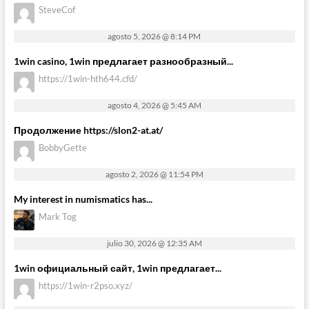
SteveCof
agosto 5, 2026 @ 8:14 PM
1win casino, 1win предлагает разнообразный...
https://1win-hth644.cfd/
agosto 4, 2026 @ 5:45 AM
Продолжение https://slon2-at.at/
BobbyGette
agosto 2, 2026 @ 11:54 PM
My interest in numismatics has...
Mark Tog
julio 30, 2026 @ 12:35 AM
1win официальный сайт, 1win предлагает...
https://1win-r2pso.xyz/