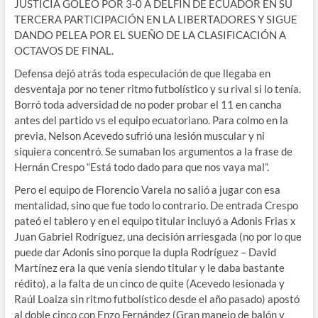
JUSTICIA GOLEÓ POR 3-0 A DELFÍN DE ECUADOR EN SU
TERCERA PARTICIPACIÓN EN LA LIBERTADORES Y SIGUE
DANDO PELEA POR EL SUEÑO DE LA CLASIFICACIÓN A
OCTAVOS DE FINAL.
Defensa dejó atrás toda especulación de que llegaba en
desventaja por no tener ritmo futbolístico y su rival si lo tenía.
Borró toda adversidad de no poder probar el 11 en cancha
antes del partido vs el equipo ecuatoriano. Para colmo en la
previa, Nelson Acevedo sufrió una lesión muscular y ni
siquiera concentró. Se sumaban los argumentos a la frase de
Hernán Crespo “Está todo dado para que nos vaya mal”.
Pero el equipo de Florencio Varela no salió a jugar con esa
mentalidad, sino que fue todo lo contrario. De entrada Crespo
pateó el tablero y en el equipo titular incluyó a Adonis Frias x
Juan Gabriel Rodríguez, una decisión arriesgada (no por lo que
puede dar Adonis sino porque la dupla Rodríguez – David
Martínez era la que venía siendo titular y le daba bastante
rédito), a la falta de un cinco de quite (Acevedo lesionada y
Raúl Loaiza sin ritmo futbolístico desde el año pasado) apostó
al doble cinco con Enzo Fernández (Gran manejo de balón y