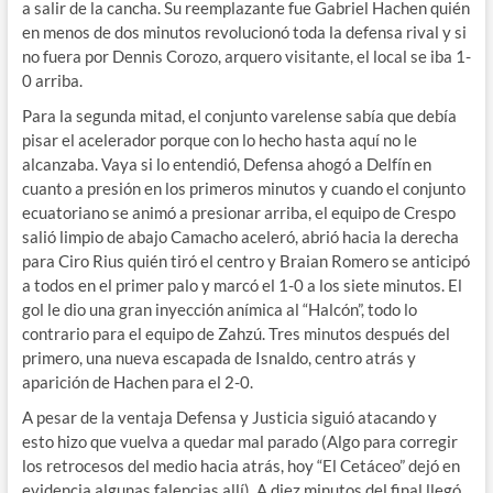
a salir de la cancha. Su reemplazante fue Gabriel Hachen quién
en menos de dos minutos revolucionó toda la defensa rival y si
no fuera por Dennis Corozo, arquero visitante, el local se iba 1-
0 arriba.
Para la segunda mitad, el conjunto varelense sabía que debía
pisar el acelerador porque con lo hecho hasta aquí no le
alcanzaba. Vaya si lo entendió, Defensa ahogó a Delfín en
cuanto a presión en los primeros minutos y cuando el conjunto
ecuatoriano se animó a presionar arriba, el equipo de Crespo
salió limpio de abajo Camacho aceleró, abrió hacia la derecha
para Ciro Rius quién tiró el centro y Braian Romero se anticipó
a todos en el primer palo y marcó el 1-0 a los siete minutos. El
gol le dio una gran inyección anímica al “Halcón”, todo lo
contrario para el equipo de Zahzú. Tres minutos después del
primero, una nueva escapada de Isnaldo, centro atrás y
aparición de Hachen para el 2-0.
A pesar de la ventaja Defensa y Justicia siguió atacando y
esto hizo que vuelva a quedar mal parado (Algo para corregir
los retrocesos del medio hacia atrás, hoy “El Cetáceo” dejó en
evidencia algunas falencias allí). A diez minutos del final llegó