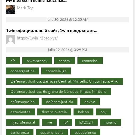
My interest in numismatics has...
Mark Tog
julio 30, 2026 @ 12:35 AM
1win официальный сайт, 1win предлагает...
https://1win-r2pso.xyz/
julio 29, 2026 @ 3:29 PM
afa
alwaysready
central
conmebol
copaargentina
copadelaliga
Defensa y Justicia; Barracas Central; Miritello; Chiqui Tapia; AFA;
Defensa y Justicia; Belgrano de Córdoba; Pirata; Miritello
defensapasion
defensayjusticia
envivo
estudiantes
florenciovarela
halcon
hoy
ligaprofesional
live
lpf
lpf2024
rosario
sanlorenzo
sudamericana
tododefensa