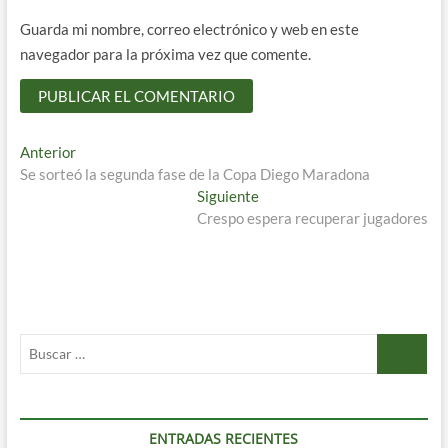
Guarda mi nombre, correo electrónico y web en este
navegador para la próxima vez que comente.
Navegación
Entrada
Anterior
anterior:
Se sorteó la segunda fase de la Copa Diego Maradona
de
Entrada
Siguiente
entradas
siguiente:
Crespo espera recuperar jugadores
Buscar
…
ENTRADAS RECIENTES