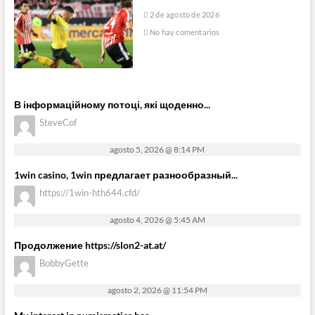
2 de agosto de 2026
No hay comentarios
В інформаційному потоці, які щоденно...
SteveCof
agosto 5, 2026 @ 8:14 PM
1win casino, 1win предлагает разнообразный...
https://1win-hth644.cfd/
agosto 4, 2026 @ 5:45 AM
Продолжение https://slon2-at.at/
BobbyGette
agosto 2, 2026 @ 11:54 PM