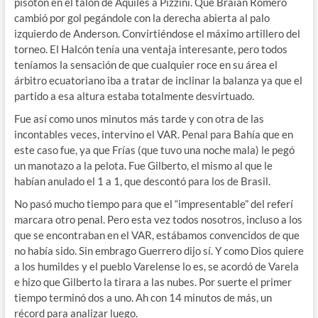
pisotón en el talón de Aquiles a Pizzini. Que Braian Romero
cambió por gol pegándole con la derecha abierta al palo
izquierdo de Anderson. Convirtiéndose el máximo artillero del
torneo. El Halcón tenía una ventaja interesante, pero todos
teníamos la sensación de que cualquier roce en su área el
árbitro ecuatoriano iba a tratar de inclinar la balanza ya que el
partido a esa altura estaba totalmente desvirtuado.
Fue así como unos minutos más tarde y con otra de las
incontables veces, intervino el VAR. Penal para Bahía que en
este caso fue, ya que Frías (que tuvo una noche mala) le pegó
un manotazo a la pelota. Fue Gilberto, el mismo al que le
habían anulado el 1 a 1, que descontó para los de Brasil.
No pasó mucho tiempo para que el “impresentable” del referí
marcara otro penal. Pero esta vez todos nosotros, incluso a los
que se encontraban en el VAR, estábamos convencidos de que
no había sido. Sin embrago Guerrero dijo sí. Y como Dios quiere
a los humildes y el pueblo Varelense lo es, se acordó de Varela
e hizo que Gilberto la tirara a las nubes. Por suerte el primer
tiempo terminó dos a uno. Ah con 14 minutos de más, un
récord para analizar luego.