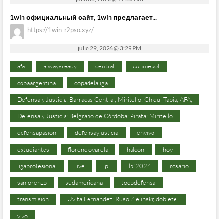
1win официальный сайт, 1win предлагает...
https://1win-r2pso.xyz/
julio 29, 2026 @ 3:29 PM
afa
alwaysready
central
conmebol
copaargentina
copadelaliga
Defensa y Justicia; Barracas Central; Miritello; Chiqui Tapia; AFA;
Defensa y Justicia; Belgrano de Córdoba; Pirata; Miritello
defensapasion
defensayjusticia
envivo
estudiantes
florenciovarela
halcon
hoy
ligaprofesional
live
lpf
lpf2024
rosario
sanlorenzo
sudamericana
tododefensa
transmision
Uvita Fernández; Ruso Zielinski; doblete.
vivo