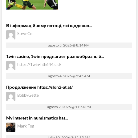
В інформаційному потоці, які щоденно...
SteveCof
agosto 5, 2026 @ 8:14 PM
1win casino, 1win предлагает разнообразный...
https://1win-hth644.cfd/
agosto 4, 2026 @ 5:45 AM
Продолжение https://slon2-at.at/
BobbyGette
agosto 2, 2026 @ 11:54 PM
My interest in numismatics has...
Mark Tog
julio 30, 2026 @ 12:35 AM