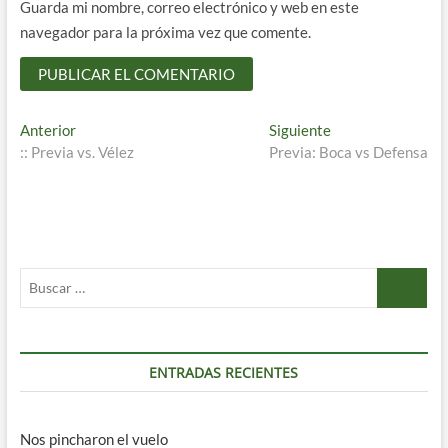
Guarda mi nombre, correo electrónico y web en este
navegador para la próxima vez que comente.
Navegación
Entrada
Entrada
Anterior
Siguiente
anterior:
siguiente:
:: Previa vs. Vélez
Previa: Boca vs Defensa
de
entradas
Buscar
…
ENTRADAS RECIENTES
Nos pincharon el vuelo