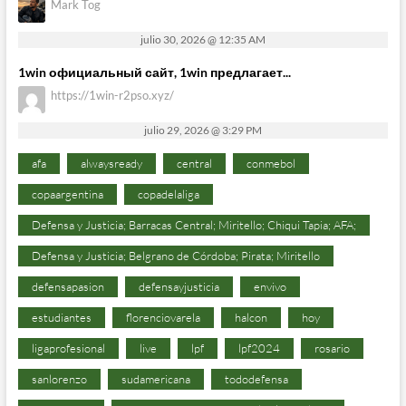
Mark Tog
julio 30, 2026 @ 12:35 AM
1win официальный сайт, 1win предлагает...
https://1win-r2pso.xyz/
julio 29, 2026 @ 3:29 PM
afa
alwaysready
central
conmebol
copaargentina
copadelaliga
Defensa y Justicia; Barracas Central; Miritello; Chiqui Tapia; AFA;
Defensa y Justicia; Belgrano de Córdoba; Pirata; Miritello
defensapasion
defensayjusticia
envivo
estudiantes
florenciovarela
halcon
hoy
ligaprofesional
live
lpf
lpf2024
rosario
sanlorenzo
sudamericana
tododefensa