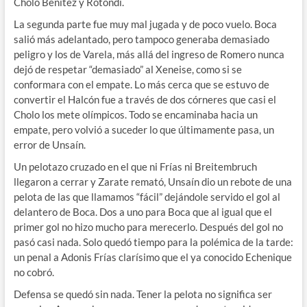
Cholo Benítez y Rotondi.
La segunda parte fue muy mal jugada y de poco vuelo. Boca
salió más adelantado, pero tampoco generaba demasiado
peligro y los de Varela, más allá del ingreso de Romero nunca
dejó de respetar “demasiado” al Xeneise, como si se
conformara con el empate. Lo más cerca que se estuvo de
convertir el Halcón fue a través de dos córneres que casi el
Cholo los mete olímpicos. Todo se encaminaba hacia un
empate, pero volvió a suceder lo que últimamente pasa, un
error de Unsaín.
Un pelotazo cruzado en el que ni Frías ni Breitembruch
llegaron a cerrar y Zarate remató, Unsaín dio un rebote de una
pelota de las que llamamos “fácil” dejándole servido el gol al
delantero de Boca. Dos a uno para Boca que al igual que el
primer gol no hizo mucho para merecerlo. Después del gol no
pasó casi nada. Solo quedó tiempo para la polémica de la tarde:
un penal a Adonis Frías clarísimo que el ya conocido Echenique
no cobró.
Defensa se quedó sin nada. Tener la pelota no significa ser