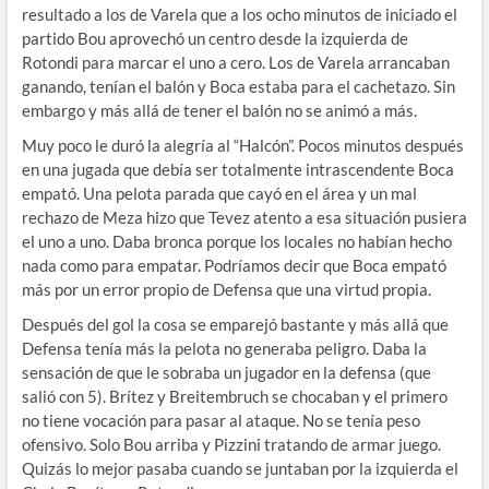
resultado a los de Varela que a los ocho minutos de iniciado el
partido Bou aprovechó un centro desde la izquierda de
Rotondi para marcar el uno a cero. Los de Varela arrancaban
ganando, tenían el balón y Boca estaba para el cachetazo. Sin
embargo y más allá de tener el balón no se animó a más.
Muy poco le duró la alegría al “Halcón”. Pocos minutos después
en una jugada que debía ser totalmente intrascendente Boca
empató. Una pelota parada que cayó en el área y un mal
rechazo de Meza hizo que Tevez atento a esa situación pusiera
el uno a uno. Daba bronca porque los locales no habían hecho
nada como para empatar. Podríamos decir que Boca empató
más por un error propio de Defensa que una virtud propia.
Después del gol la cosa se emparejó bastante y más allá que
Defensa tenía más la pelota no generaba peligro. Daba la
sensación de que le sobraba un jugador en la defensa (que
salió con 5). Brítez y Breitembruch se chocaban y el primero
no tiene vocación para pasar al ataque. No se tenía peso
ofensivo. Solo Bou arriba y Pizzini tratando de armar juego.
Quizás lo mejor pasaba cuando se juntaban por la izquierda el