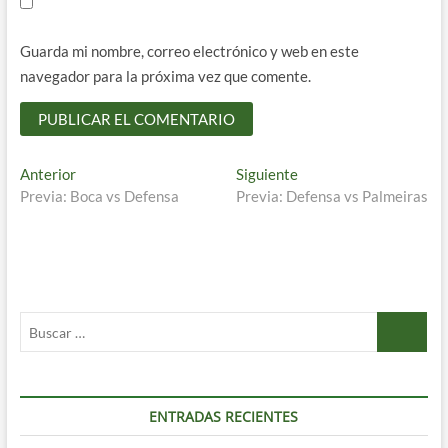
Guarda mi nombre, correo electrónico y web en este
navegador para la próxima vez que comente.
Navegación
Entrada
Entrada
Anterior
Siguiente
anterior:
siguiente:
Previa: Boca vs Defensa
Previa: Defensa vs Palmeiras
de
entradas
Buscar
…
ENTRADAS RECIENTES