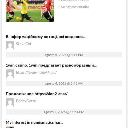
No hay comentarios
В інформаційному потоці, які щоденно...
SteveCof
agosto 5, 2026 @ 8:14 PM
1win casino, 1win предлагает разнообразный...
https://1win-hth644.cfd/
agosto 4, 2026 @ 5:45 AM
Продолжение https://slon2-at.at/
BobbyGette
agosto 2, 2026 @ 11:54 PM
My interest in numismatics has...