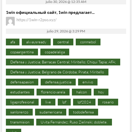
julio 30, 2026 @ 12:35 AM
1win официальный сайт, 1win предлагает...
https://1win-r2pso.xyz/
julio 29, 2026 @ 3:29 PM
afa
alwaysready
central
conmebol
copaargentina
copadelaliga
Defensa y Justicia; Barracas Central; Miritello; Chiqui Tapia; AFA;
Defensa y Justicia; Belgrano de Córdoba; Pirata; Miritello
defensapasion
defensayjusticia
envivo
estudiantes
florenciovarela
halcon
hoy
ligaprofesional
live
lpf
lpf2024
rosario
sanlorenzo
sudamericana
tododefensa
transmision
Uvita Fernández; Ruso Zielinski; doblete.
vivo