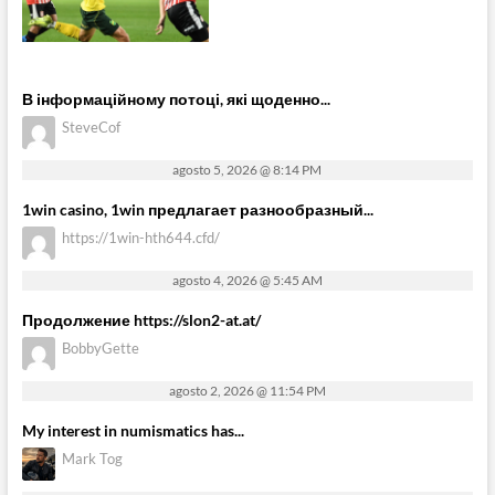
В інформаційному потоці, які щоденно...
SteveCof
agosto 5, 2026 @ 8:14 PM
1win casino, 1win предлагает разнообразный...
https://1win-hth644.cfd/
agosto 4, 2026 @ 5:45 AM
Продолжение https://slon2-at.at/
BobbyGette
agosto 2, 2026 @ 11:54 PM
My interest in numismatics has...
Mark Tog