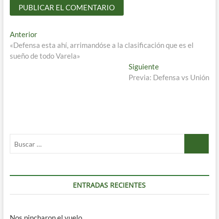
Navegación
Entrada
Anterior
anterior:
«Defensa esta ahí, arrimandóse a la clasificación que es el
de
sueño de todo Varela»
entradas
Entrada
Siguiente
siguiente:
Previa: Defensa vs Unión
Buscar
…
ENTRADAS RECIENTES
Nos pincharon el vuelo