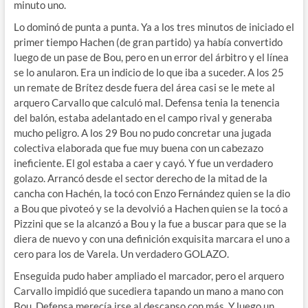
minuto uno.
Lo dominó de punta a punta. Ya a los tres minutos de iniciado el
primer tiempo Hachen (de gran partido) ya había convertido
luego de un pase de Bou, pero en un error del árbitro y el línea
se lo anularon. Era un indicio de lo que iba a suceder. A los 25
un remate de Brítez desde fuera del área casi se le mete al
arquero Carvallo que calculó mal. Defensa tenia la tenencia
del balón, estaba adelantado en el campo rival y generaba
mucho peligro. A los 29 Bou no pudo concretar una jugada
colectiva elaborada que fue muy buena con un cabezazo
ineficiente. El gol estaba a caer y cayó. Y fue un verdadero
golazo. Arrancó desde el sector derecho de la mitad de la
cancha con Hachén, la tocó con Enzo Fernández quien se la dio
a Bou que pivoteó y se la devolvió a Hachen quien se la tocó a
Pizzini que se la alcanzó a Bou y la fue a buscar para que se la
diera de nuevo y con una definición exquisita marcara el uno a
cero para los de Varela. Un verdadero GOLAZO.
Enseguida pudo haber ampliado el marcador, pero el arquero
Carvallo impidió que sucediera tapando un mano a mano con
Bou. Defensa merecía irse al descanso con más. Y luego un