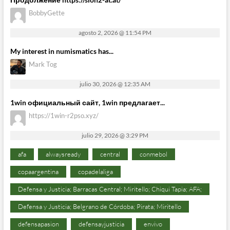
BobbyGette
agosto 2, 2026 @ 11:54 PM
My interest in numismatics has...
Mark Tog
julio 30, 2026 @ 12:35 AM
1win официальный сайт, 1win предлагает...
https://1win-r2pso.xyz/
julio 29, 2026 @ 3:29 PM
afa
alwaysready
central
conmebol
copaargentina
copadelaliga
Defensa y Justicia; Barracas Central; Miritello; Chiqui Tapia; AFA;
Defensa y Justicia; Belgrano de Córdoba; Pirata; Miritello
defensapasion
defensayjusticia
envivo