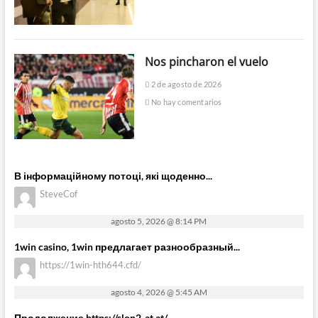
Nos pincharon el vuelo
2 de agosto de 2026
No hay comentarios
В інформаційному потоці, які щоденно...
SteveCof
agosto 5, 2026 @ 8:14 PM
1win casino, 1win предлагает разнообразный...
https://1win-hth644.cfd/
agosto 4, 2026 @ 5:45 AM
Продолжение https://slon2-at.at/