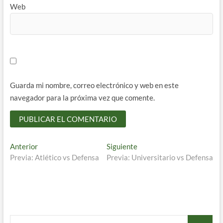
Web
Guarda mi nombre, correo electrónico y web en este
navegador para la próxima vez que comente.
Navegación
Entrada
Entrada
Anterior
Siguiente
anterior:
siguiente:
Previa: Atlético vs Defensa
Previa: Universitario vs Defensa
de
entradas
Buscar