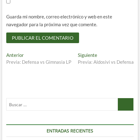
Guarda mi nombre, correo electrónico y web en este
navegador para la próxima vez que comente.
Navegación
Entrada
Entrada
Anterior
Siguiente
anterior:
siguiente:
Previa: Defensa vs Gimnasia LP
Previa: Aldosivi vs Defensa
de
entradas
Buscar
…
ENTRADAS RECIENTES