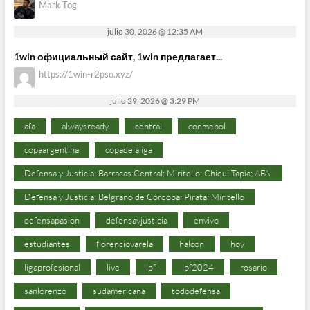
Mark Tog
julio 30, 2026 @ 12:35 AM
1win официальный сайт, 1win предлагает...
https://1win-r2pso.xyz/
julio 29, 2026 @ 3:29 PM
afa
alwaysready
central
conmebol
copaargentina
copadelaliga
Defensa y Justicia; Barracas Central; Miritello; Chiqui Tapia; AFA;
Defensa y Justicia; Belgrano de Córdoba; Pirata; Miritello
defensapasion
defensayjusticia
envivo
estudiantes
florenciovarela
halcon
hoy
ligaprofesional
live
lpf
lpf2024
rosario
sanlorenzo
sudamericana
tododefensa