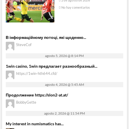
2 de agosto de 2026
No hay comentarios
В інформаційному потоці, які щоденно...
SteveCof
agosto 5, 2026 @ 8:14 PM
1win casino, 1win предлагает разнообразный...
https://1win-hth644.cfd/
agosto 4, 2026 @ 5:45 AM
Продолжение https://slon2-at.at/
BobbyGette
agosto 2, 2026 @ 11:54 PM
My interest in numismatics has...