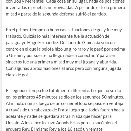
con Bou y Merentiel. Cada cosa en su lugar, nada de posiciones
inventadas o pruebas improvisadas. A pesar de esto la primera
mitad y parte de la segunda defensa sufrió el partido.
En el primer tiempo no hubo casi situaciones de gol y fue muy
trabado. Quizás lo más interesante fue la actuación del
paraguayo Hugo Fernández. Del lado de Gimnasia solo un
centro en el que la pelota hizo un giro raro y le pasó por encima
a Unsaín y por suerte no llegó nadie a conectar. Y para ser
sinceros fue una primera mitad muy mal jugada y aburrida.
Con algunas aproximaciones al arco pero con ninguna jugada
clara de gol.
El segundo tiempo fue totalmente diferente. Lo que no se dio
en los primeros 45 minutos se dio en los segundos 50 minutos.
Al minuto nomás luego de un córner el lobo se puso en ventaja
a través de un cabezazo de Frata luego que todos fueran hacia
adelante y nadie se quedara atrás. Nada que hacer para
Unsaín. A los cinco lo tuvo Adonis Frías pero la sacó bien el
arquero Rey. El mismo Rey a los 16 sacó un remate