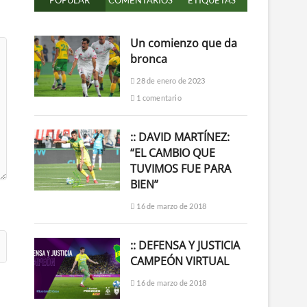
POPULAR
COMENTARIOS
ETIQUETAS
Un comienzo que da
bronca
28 de enero de 2023
1 comentario
:: DAVID MARTÍNEZ:
“EL CAMBIO QUE
TUVIMOS FUE PARA
BIEN”
16 de marzo de 2018
:: DEFENSA Y JUSTICIA
CAMPEÓN VIRTUAL
16 de marzo de 2018