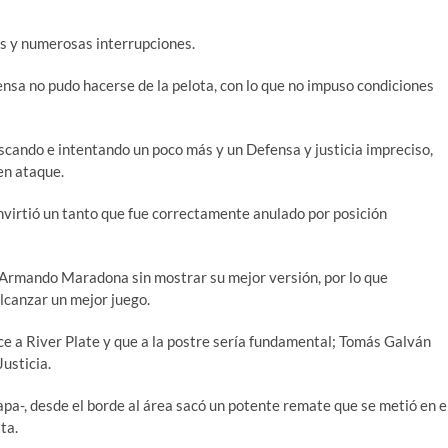
tas y numerosas interrupciones.
nsa no pudo hacerse de la pelota, con lo que no impuso condiciones
cando e intentando un poco más y un Defensa y justicia impreciso,
en ataque.
onvirtió un tanto que fue correctamente anulado por posición
o Armando Maradona sin mostrar su mejor versión, por lo que
alcanzar un mejor juego.
e a River Plate y que a la postre sería fundamental; Tomás Galván
Justicia.
pa-, desde el borde al área sacó un potente remate que se metió en e
tta.