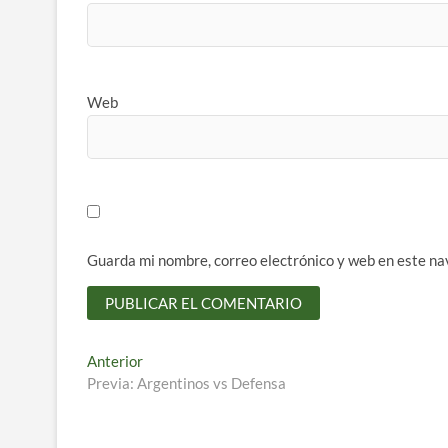
Web
Guarda mi nombre, correo electrónico y web en este na
Navegación
Entrada
Anterior
anterior:
Previa: Argentinos vs Defensa
de
entradas