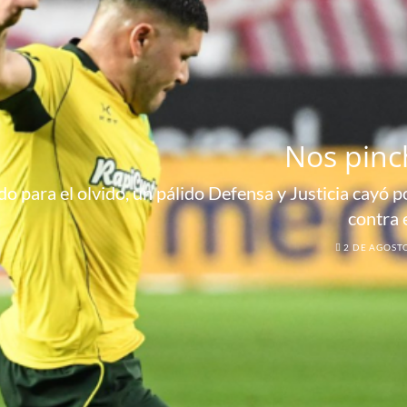
Nos pinc
o para el olvido, un pálido Defensa y Justicia cayó por
contra 
2 DE AGOST