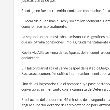
jugadas claras de gol.
El cotejo no fue entretenido, contando con muchas fal
El local fue quien más buscó y sorprendentemente, Defe
como lo hace habitualmente.
La segunda etapa mostraba lo mismo, un Argentinos bus
que no lograba conexiones limpias, fundamentalmente 
Kevin Mc Allister –una de las figuras del encuentro-, c
adelantada.
El Halcón transitaba el verde césped del estadio Dieg
Beccacece comenzó modificó la alineación intentando 
Uno de los ingresados fue el hombre cuyo pase pertenec
convirtió su primer tanto con la camiseta de Defensa y 
En el ocaso del encuentro -46 minutos de la segunda eta
ángulo superior derecho del arco defendido por Lanzilo