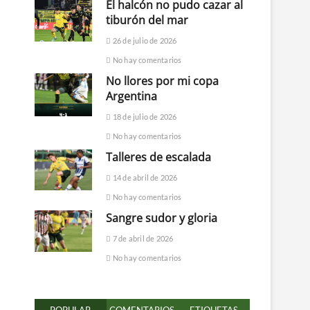
El halcón no pudo cazar al
tiburón del mar
26 de julio de 2026
No hay comentarios
No llores por mi copa
Argentina
18 de julio de 2026
No hay comentarios
Talleres de escalada
14 de abril de 2026
No hay comentarios
Sangre sudor y gloria
7 de abril de 2026
No hay comentarios