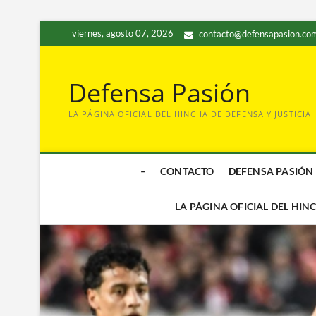
Saltar
viernes, agosto 07, 2026
contacto@defensapasion.com
al
contenido
Defensa Pasión
LA PÁGINA OFICIAL DEL HINCHA DE DEFENSA Y JUSTICIA
–
CONTACTO
DEFENSA PASIÓN
LA PÁGINA OFICIAL DEL HIN