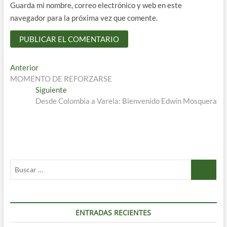
Guarda mi nombre, correo electrónico y web en este
navegador para la próxima vez que comente.
Navegación
Entrada
Anterior
anterior:
MOMENTO DE REFORZARSE
de
Entrada
Siguiente
entradas
siguiente:
Desde Colombia a Varela: Bienvenido Edwin Mosquera
Buscar
…
ENTRADAS RECIENTES