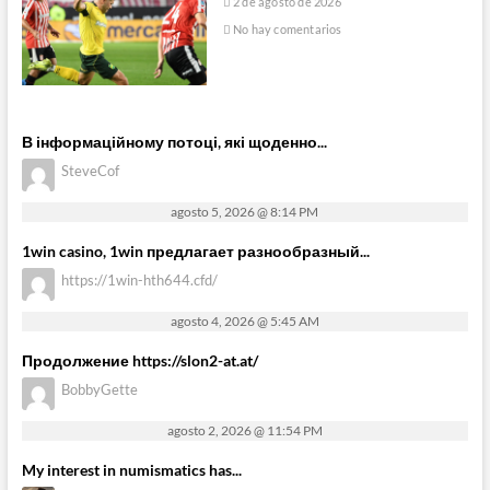
2 de agosto de 2026
No hay comentarios
В інформаційному потоці, які щоденно...
SteveCof
agosto 5, 2026 @ 8:14 PM
1win casino, 1win предлагает разнообразный...
https://1win-hth644.cfd/
agosto 4, 2026 @ 5:45 AM
Продолжение https://slon2-at.at/
BobbyGette
agosto 2, 2026 @ 11:54 PM
My interest in numismatics has...