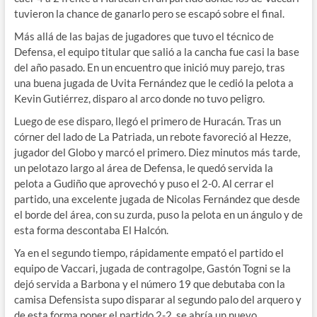
tuvieron la chance de ganarlo pero se escapó sobre el final.
Más allá de las bajas de jugadores que tuvo el técnico de
Defensa, el equipo titular que salió a la cancha fue casi la base
del año pasado. En un encuentro que inició muy parejo, tras
una buena jugada de Uvita Fernández que le cedió la pelota a
Kevin Gutiérrez, disparo al arco donde no tuvo peligro.
Luego de ese disparo, llegó el primero de Huracán. Tras un
córner del lado de La Patriada, un rebote favoreció al Hezze,
jugador del Globo y marcó el primero. Diez minutos más tarde,
un pelotazo largo al área de Defensa, le quedó servida la
pelota a Gudiño que aprovechó y puso el 2-0. Al cerrar el
partido, una excelente jugada de Nicolas Fernández que desde
el borde del área, con su zurda, puso la pelota en un ángulo y de
esta forma descontaba El Halcón.
Ya en el segundo tiempo, rápidamente empató el partido el
equipo de Vaccari, jugada de contragolpe, Gastón Togni se la
dejó servida a Barbona y el número 19 que debutaba con la
camisa Defensista supo disparar al segundo palo del arquero y
de esta forma poner el partido 2-2, se abría un nuevo