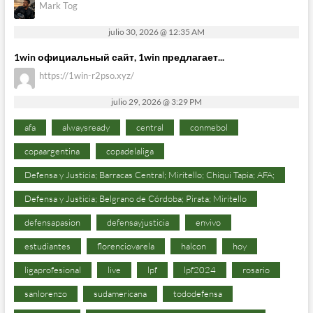
Mark Tog
julio 30, 2026 @ 12:35 AM
1win официальный сайт, 1win предлагает...
https://1win-r2pso.xyz/
julio 29, 2026 @ 3:29 PM
afa
alwaysready
central
conmebol
copaargentina
copadelaliga
Defensa y Justicia; Barracas Central; Miritello; Chiqui Tapia; AFA;
Defensa y Justicia; Belgrano de Córdoba; Pirata; Miritello
defensapasion
defensayjusticia
envivo
estudiantes
florenciovarela
halcon
hoy
ligaprofesional
live
lpf
lpf2024
rosario
sanlorenzo
sudamericana
tododefensa