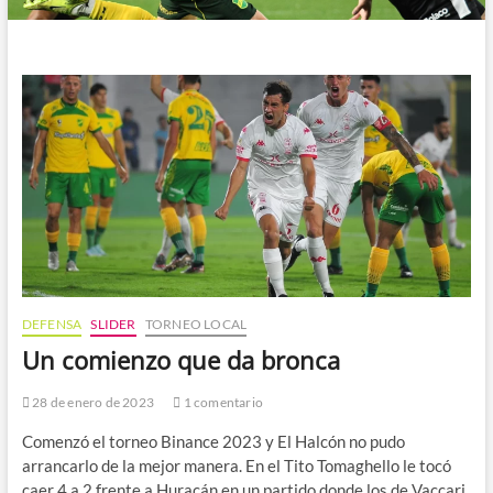
DEFENSA
SLIDER
TORNEO LOCAL
Un comienzo que da bronca
28 de enero de 2023
1 comentario
Comenzó el torneo Binance 2023 y El Halcón no pudo
arrancarlo de la mejor manera. En el Tito Tomaghello le tocó
caer 4 a 2 frente a Huracán en un partido donde los de Vaccari