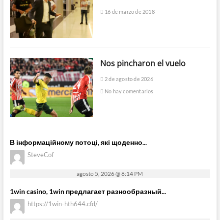
16 de marzo de 2018
Nos pincharon el vuelo
2 de agosto de 2026
No hay comentarios
В інформаційному потоці, які щоденно...
SteveCof
agosto 5, 2026 @ 8:14 PM
1win casino, 1win предлагает разнообразный...
https://1win-hth644.cfd/