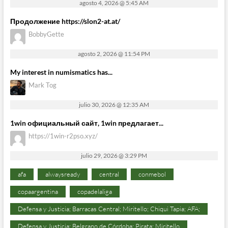
agosto 4, 2026 @ 5:45 AM
Продолжение https://slon2-at.at/
BobbyGette
agosto 2, 2026 @ 11:54 PM
My interest in numismatics has...
Mark Tog
julio 30, 2026 @ 12:35 AM
1win официальный сайт, 1win предлагает...
https://1win-r2pso.xyz/
julio 29, 2026 @ 3:29 PM
afa
alwaysready
central
conmebol
copaargentina
copadelaliga
Defensa y Justicia; Barracas Central; Miritello; Chiqui Tapia; AFA;
Defensa y Justicia; Belgrano de Córdoba; Pirata; Miritello