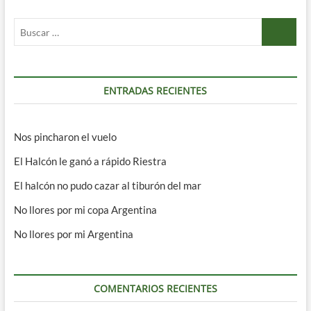
perder
Buscar
…
ENTRADAS RECIENTES
Nos pincharon el vuelo
El Halcón le ganó a rápido Riestra
El halcón no pudo cazar al tiburón del mar
No llores por mi copa Argentina
No llores por mi Argentina
COMENTARIOS RECIENTES