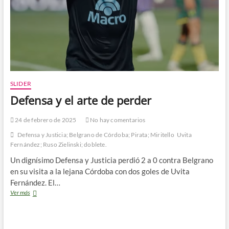
SLIDER
Defensa y el arte de perder
24 de febrero de 2025
No hay comentarios
Defensa y Justicia; Belgrano de Córdoba; Pirata; Miritello
Uvita
Fernández; Ruso Zielinski; doblete.
Un dignísimo Defensa y Justicia perdió 2 a 0 contra Belgrano
en su visita a la lejana Córdoba con dos goles de Uvita
Fernández. El…
Defensa
Ver más
y
el
arte
de