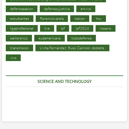
defensapasion
defensayjusticia
envivo
estudiantes
florenciovarela
halcon
hoy
ligaprofesional
live
lpf
lpf2024
rosario
sanlorenzo
sudamericana
tododefensa
transmision
Uvita Fernández; Ruso Zielinski; doblete.
vivo
SCIENCE AND TECHNOLOGY