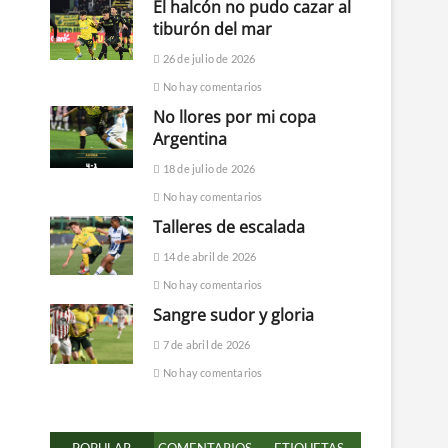
El halcón no pudo cazar al
tiburón del mar
26 de julio de 2026
No hay comentarios
No llores por mi copa
Argentina
18 de julio de 2026
No hay comentarios
Talleres de escalada
14 de abril de 2026
No hay comentarios
Sangre sudor y gloria
7 de abril de 2026
No hay comentarios