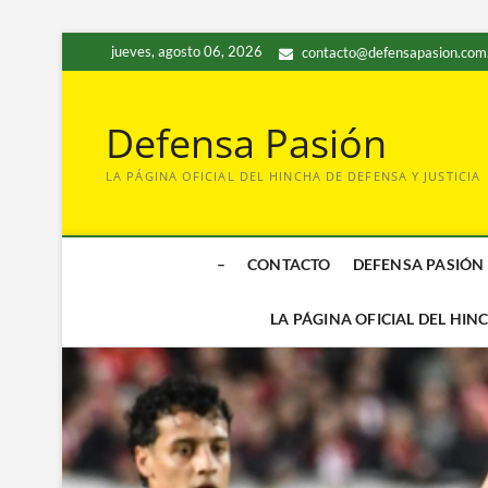
Saltar
jueves, agosto 06, 2026
contacto@defensapasion.com
al
contenido
Defensa Pasión
LA PÁGINA OFICIAL DEL HINCHA DE DEFENSA Y JUSTICIA
–
CONTACTO
DEFENSA PASIÓN
LA PÁGINA OFICIAL DEL HIN