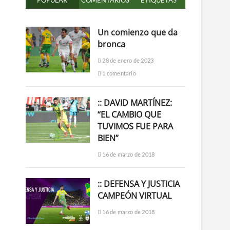
POPULAR
COMENTARIOS
ETIQUETAS
Un comienzo que da
bronca
28 de enero de 2023
1 comentario
:: DAVID MARTÍNEZ:
“EL CAMBIO QUE
TUVIMOS FUE PARA
BIEN”
16 de marzo de 2018
:: DEFENSA Y JUSTICIA
CAMPEÓN VIRTUAL
16 de marzo de 2018