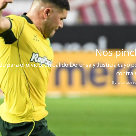
Nos pinc
o para el olvido, un pálido Defensa y Justicia cayó por
contra 
2 DE AGOST