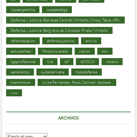
copaargentina
copadelaliga
Defensa y Justicia; Barracas Central; Miritello; Chiqui Tapia; AFA;
Defensa y Justicia; Belgrano de Córdoba; Pirata; Miritello
defensapasion
defensayjusticia
envivo
estudiantes
florenciovarela
halcon
hoy
ligaprofesional
live
lpf
lpf2024
rosario
sanlorenzo
sudamericana
tododefensa
transmision
Uvita Fernández; Ruso Zielinski; doblete.
vivo
ARCHIVOS
Archivos