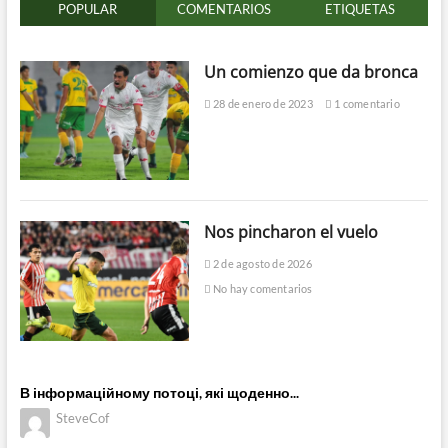
POPULAR
COMENTARIOS
ETIQUETAS
Un comienzo que da bronca
28 de enero de 2023
1 comentario
Nos pincharon el vuelo
2 de agosto de 2026
No hay comentarios
В інформаційному потоці, які щоденно...
SteveCof