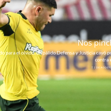
Nos pinc
o para el olvido, un pálido Defensa y Justicia cayó por
contra 
2 DE AGOST