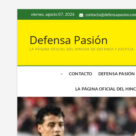
Saltar
viernes, agosto 07, 2026
contacto@defensapasion.com
al
contenido
Defensa Pasión
LA PÁGINA OFICIAL DEL HINCHA DE DEFENSA Y JUSTICIA
–
CONTACTO
DEFENSA PASIÓN
LA PÁGINA OFICIAL DEL HIN