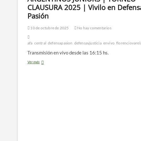
CLAUSURA 2025 | Vivilo en Defens
Pasión
10 de octubre de 2025
No hay comentarios
afa
central
defensapasion
defensayjusticia
envivo
florenciovarel
Transmisión en vivo desde las 16:15 hs.
EN
Ver más
VIVO
🔴
DEFENSA
Y
JUSTICIA
vs
ARGENTINOS
JUNIORS
|
TORNEO
CLAUSURA
2025
|
Vivilo