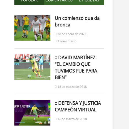
POPULAR
COMENTARIOS
ETIQUETAS
Un comienzo que da
bronca
28 de enero de 2023
1 comentario
:: DAVID MARTÍNEZ:
“EL CAMBIO QUE
TUVIMOS FUE PARA
BIEN”
16 de marzo de 2018
:: DEFENSA Y JUSTICIA
CAMPEÓN VIRTUAL
16 de marzo de 2018