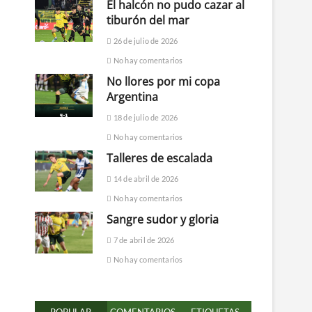
El halcón no pudo cazar al
tiburón del mar
26 de julio de 2026
No hay comentarios
No llores por mi copa
Argentina
18 de julio de 2026
No hay comentarios
Talleres de escalada
14 de abril de 2026
No hay comentarios
Sangre sudor y gloria
7 de abril de 2026
No hay comentarios