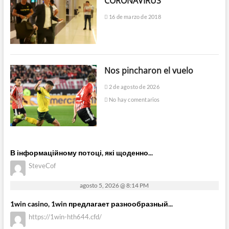
CORONAVIRUS
16 de marzo de 2018
Nos pincharon el vuelo
2 de agosto de 2026
No hay comentarios
В інформаційному потоці, які щоденно...
SteveCof
agosto 5, 2026 @ 8:14 PM
1win casino, 1win предлагает разнообразный...
https://1win-hth644.cfd/