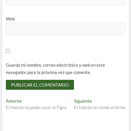
Web
Guarda mi nombre, correo electrónico y web en este
navegador para la próxima vez que comente.
Navegación
Entrada
Entrada
Anterior
Siguiente
anterior:
siguiente:
El Halcón no pudo cazar al Tigre
El Halcón se comió al bicho
de
entradas