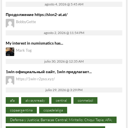
agosto 4, 2026 @ 5:45 AM
Продолжение https://slon2-at.at/
BobbyGette
agosto 2, 2026 @ 11:54 PM
My interest in numismatics has...
Mark Tog
julio 30, 2026 @ 12:35 AM
1win официальный сайт, 1win предлагает...
https://1win-r2pso.xyz/
julio 29, 2026 @ 3:29 PM
afa
alwaysready
central
conmebol
copaargentina
copadelaliga
Defensa y Justicia; Barracas Central; Miritello; Chiqui Tapia; AFA;