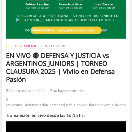
DEFENSA
SLIDER
TORNEO LOCAL
EN VIVO 🔴 DEFENSA Y JUSTICIA vs
ARGENTINOS JUNIORS | TORNEO
CLAUSURA 2025 | Vivilo en Defensa
Pasión
10 de octubre de 2025
No hay comentarios
afa
central
defensapasion
defensayjusticia
envivo
florenciovarela
halcon
ho
Transmisión en vivo desde las 16:15 hs.