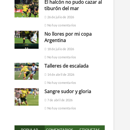
El halcón no pudo cazar al
tiburón del mar
26 de julio de 2026
No hay comentarios
No llores por mi copa
Argentina
18 de julio de 2026
No hay comentarios
Talleres de escalada
14 de abril de 2026
No hay comentarios
Sangre sudor y gloria
7 de abril de 2026
No hay comentarios