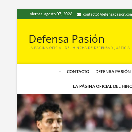
Saltar
viernes, agosto 07, 2026
contacto@defensapasion.com
al
contenido
Defensa Pasión
LA PÁGINA OFICIAL DEL HINCHA DE DEFENSA Y JUSTICIA
–
CONTACTO
DEFENSA PASIÓN
LA PÁGINA OFICIAL DEL HIN