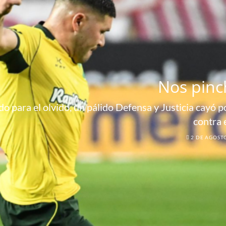
Nos pinc
o para el olvido, un pálido Defensa y Justicia cayó por
contra 
2 DE AGOST