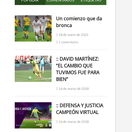
POPULAR
COMENTARIOS
ETIQUETAS
Un comienzo que da
bronca
28 de enero de 2023
1 comentario
:: DAVID MARTÍNEZ:
“EL CAMBIO QUE
TUVIMOS FUE PARA
BIEN”
16 de marzo de 2018
:: DEFENSA Y JUSTICIA
CAMPEÓN VIRTUAL
16 de marzo de 2018