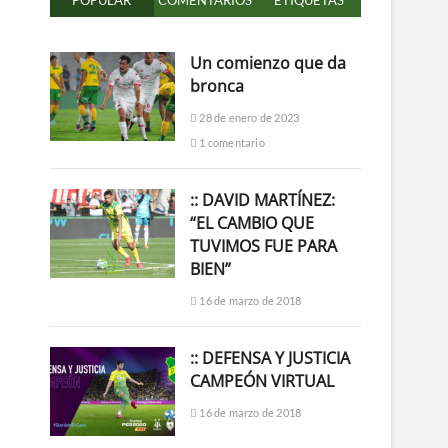
POPULAR
COMENTARIOS
ETIQUETAS
Un comienzo que da
bronca
28 de enero de 2023
1 comentario
:: DAVID MARTÍNEZ:
“EL CAMBIO QUE
TUVIMOS FUE PARA
BIEN”
16 de marzo de 2018
:: DEFENSA Y JUSTICIA
CAMPEÓN VIRTUAL
16 de marzo de 2018