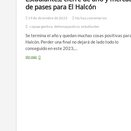
de pases para El Halcón
19 de diciembre de 2023
No hay comentarios
copaargentina
defensayjusticia
estudiantes
Se termina el año y quedan muchas cosas positivas para
Halcón. Perder una final no dejará de lado todo lo
conseguido en este 2023,…
Post
Ver más
Copa
Argentina:
Final
ante
Estudiantes,
cierre
de
año
y
mercado
de
pases
para
El