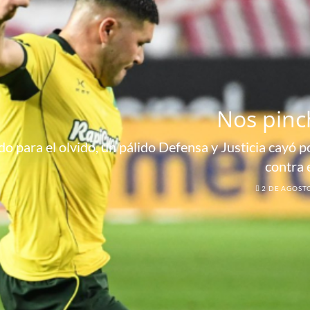
Nos pinc
o para el olvido, un pálido Defensa y Justicia cayó por
contra 
2 DE AGOST