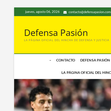
Saltar
jueves, agosto 06, 2026
contacto@defensapasion.com
al
contenido
Defensa Pasión
LA PÁGINA OFICIAL DEL HINCHA DE DEFENSA Y JUSTICIA
–
CONTACTO
DEFENSA PASIÓN
LA PÁGINA OFICIAL DEL HIN