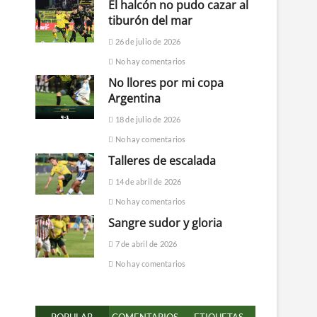
El halcón no pudo cazar al
tiburón del mar
26 de julio de 2026
No hay comentarios
No llores por mi copa
Argentina
18 de julio de 2026
No hay comentarios
Talleres de escalada
14 de abril de 2026
No hay comentarios
Sangre sudor y gloria
7 de abril de 2026
No hay comentarios