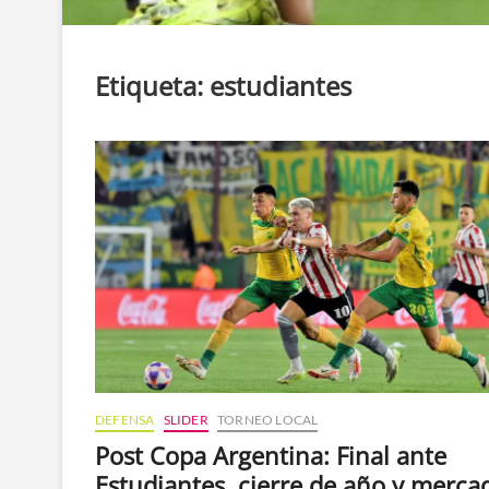
Etiqueta:
estudiantes
DEFENSA
SLIDER
TORNEO LOCAL
Post Copa Argentina: Final ante
Estudiantes, cierre de año y merca