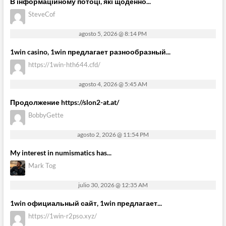
В інформаційному потоці, які щоденно...
SteveCof
agosto 5, 2026 @ 8:14 PM
1win casino, 1win предлагает разнообразный...
https://1win-hth644.cfd/
agosto 4, 2026 @ 5:45 AM
Продолжение https://slon2-at.at/
BobbyGette
agosto 2, 2026 @ 11:54 PM
My interest in numismatics has...
Mark Tog
julio 30, 2026 @ 12:35 AM
1win официальный сайт, 1win предлагает...
https://1win-r2pso.xyz/