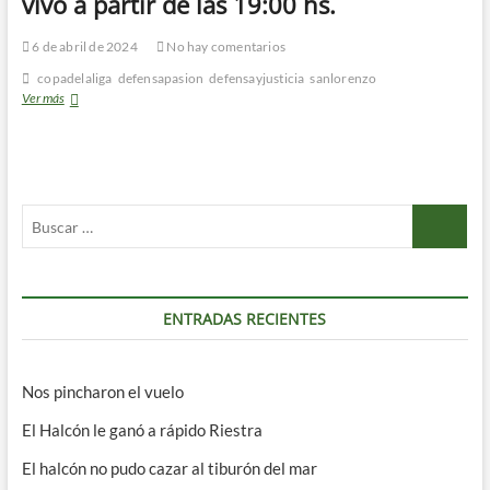
vivo a partir de las 19:00 hs.
6 de abril de 2024
No hay comentarios
copadelaliga
defensapasion
defensayjusticia
sanlorenzo
San
Ver más
Lorenzo
vs
Defensa
y
Justicia
Buscar
–
En
…
vivo
a
partir
de
ENTRADAS RECIENTES
las
19:00
hs.
Nos pincharon el vuelo
El Halcón le ganó a rápido Riestra
El halcón no pudo cazar al tiburón del mar