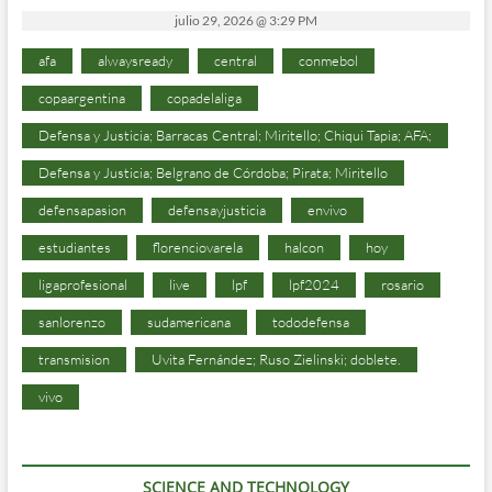
julio 29, 2026 @ 3:29 PM
afa
alwaysready
central
conmebol
copaargentina
copadelaliga
Defensa y Justicia; Barracas Central; Miritello; Chiqui Tapia; AFA;
Defensa y Justicia; Belgrano de Córdoba; Pirata; Miritello
defensapasion
defensayjusticia
envivo
estudiantes
florenciovarela
halcon
hoy
ligaprofesional
live
lpf
lpf2024
rosario
sanlorenzo
sudamericana
tododefensa
transmision
Uvita Fernández; Ruso Zielinski; doblete.
vivo
SCIENCE AND TECHNOLOGY