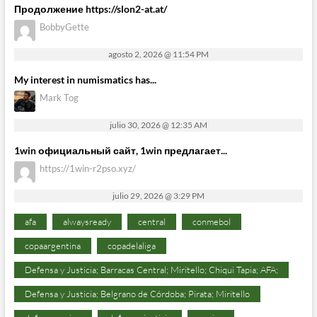
Продолжение https://slon2-at.at/
BobbyGette
agosto 2, 2026 @ 11:54 PM
My interest in numismatics has...
Mark Tog
julio 30, 2026 @ 12:35 AM
1win официальный сайт, 1win предлагает...
https://1win-r2pso.xyz/
julio 29, 2026 @ 3:29 PM
afa
alwaysready
central
conmebol
copaargentina
copadelaliga
Defensa y Justicia; Barracas Central; Miritello; Chiqui Tapia; AFA;
Defensa y Justicia; Belgrano de Córdoba; Pirata; Miritello