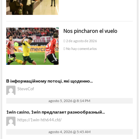
Nos pincharon el vuelo
2 de agosto de 2026
No hay comentarios
В інформаційному потоці, які щоденно...
SteveCof
agosto 5, 2026 @ 8:14 PM
1win casino, 1win предлагает разнообразный...
https://1win-hth644.cfd/
agosto 4, 2026 @ 5:45 AM