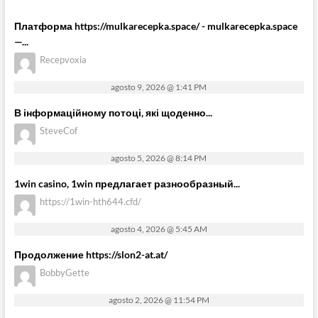
Платформа https://mulkarecepka.space/ - mulkarecepka.space
—...
Recepvoxia
agosto 9, 2026 @ 1:41 PM
В інформаційному потоці, які щоденно...
SteveCof
agosto 5, 2026 @ 8:14 PM
1win casino, 1win предлагает разнообразный...
https://1win-hth644.cfd/
agosto 4, 2026 @ 5:45 AM
Продолжение https://slon2-at.at/
BobbyGette
agosto 2, 2026 @ 11:54 PM