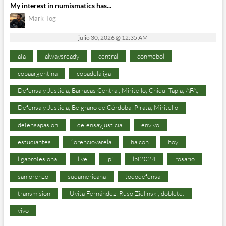
My interest in numismatics has...
Mark Tog
julio 30, 2026 @ 12:35 AM
afa
alwaysready
central
conmebol
copaargentina
copadelaliga
Defensa y Justicia; Barracas Central; Miritello; Chiqui Tapia; AFA;
Defensa y Justicia; Belgrano de Córdoba; Pirata; Miritello
defensapasion
defensayjusticia
envivo
estudiantes
florenciovarela
halcon
hoy
ligaprofesional
live
lpf
lpf2024
rosario
sanlorenzo
sudamericana
tododefensa
transmision
Uvita Fernández; Ruso Zielinski; doblete.
vivo