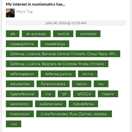
My interest in numismatics has...
Mark Tog
julio 30, 2026 @ 12:35 AM
afa
alwaysready
central
conmebol
copaargentina
copadelaliga
Defensa y Justicia; Barracas Central; Miritello; Chiqui Tapia; AFA;
Defensa y Justicia; Belgrano de Córdoba; Pirata; Miritello
defensapasion
defensayjusticia
envivo
estudiantes
florenciovarela
halcon
hoy
ligaprofesional
live
lpf
lpf2024
rosario
sanlorenzo
sudamericana
tododefensa
transmision
Uvita Fernández; Ruso Zielinski; doblete.
vivo