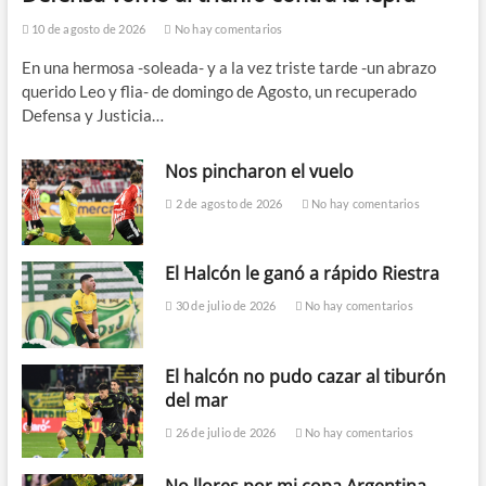
10 de agosto de 2026
No hay comentarios
En una hermosa -soleada- y a la vez triste tarde -un abrazo
querido Leo y flia- de domingo de Agosto, un recuperado
Defensa y Justicia…
Nos pincharon el vuelo
2 de agosto de 2026
No hay comentarios
El Halcón le ganó a rápido Riestra
30 de julio de 2026
No hay comentarios
El halcón no pudo cazar al tiburón
del mar
26 de julio de 2026
No hay comentarios
No llores por mi copa Argentina