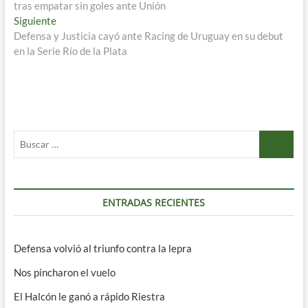
tras empatar sin goles ante Unión
entradas
Entrada
Siguiente
siguiente:
Defensa y Justicia cayó ante Racing de Uruguay en su debut
en la Serie Río de la Plata
Buscar
…
ENTRADAS RECIENTES
Defensa volvió al triunfo contra la lepra
Nos pincharon el vuelo
El Halcón le ganó a rápido Riestra