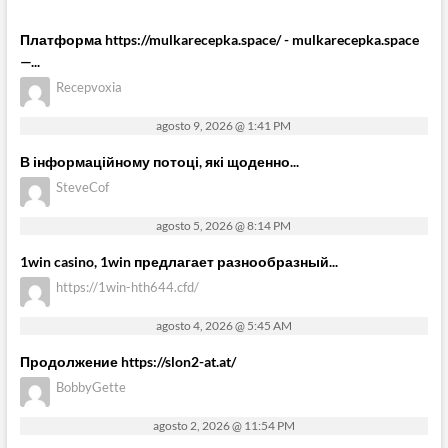
Платформа https://mulkarecepka.space/ - mulkarecepka.space
—...
Recepvoxia
agosto 9, 2026 @ 1:41 PM
В інформаційному потоці, які щоденно...
SteveCof
agosto 5, 2026 @ 8:14 PM
1win casino, 1win предлагает разнообразный...
https://1win-hth644.cfd/
agosto 4, 2026 @ 5:45 AM
Продолжение https://slon2-at.at/
BobbyGette
agosto 2, 2026 @ 11:54 PM