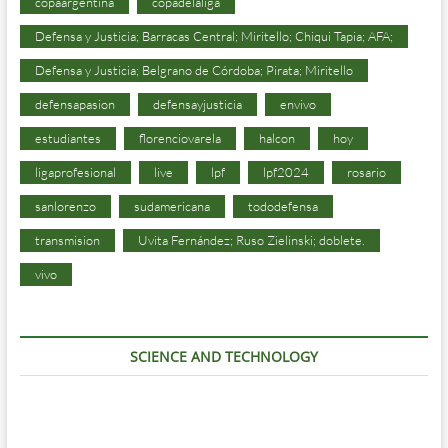
copaargentina
copadelaliga
Defensa y Justicia; Barracas Central; Miritello; Chiqui Tapia; AFA;
Defensa y Justicia; Belgrano de Córdoba; Pirata; Miritello
defensapasion
defensayjusticia
envivo
estudiantes
florenciovarela
halcon
hoy
ligaprofesional
live
lpf
lpf2024
rosario
sanlorenzo
sudamericana
tododefensa
transmision
Uvita Fernández; Ruso Zielinski; doblete.
vivo
SCIENCE AND TECHNOLOGY