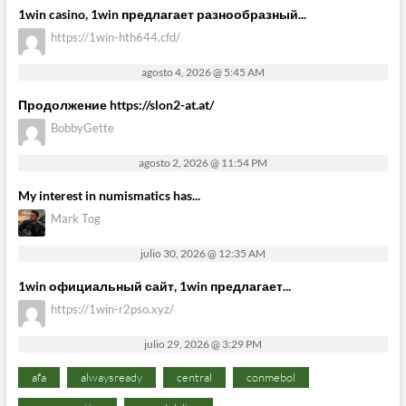
1win casino, 1win предлагает разнообразный...
https://1win-hth644.cfd/
agosto 4, 2026 @ 5:45 AM
Продолжение https://slon2-at.at/
BobbyGette
agosto 2, 2026 @ 11:54 PM
My interest in numismatics has...
Mark Tog
julio 30, 2026 @ 12:35 AM
1win официальный сайт, 1win предлагает...
https://1win-r2pso.xyz/
julio 29, 2026 @ 3:29 PM
afa
alwaysready
central
conmebol