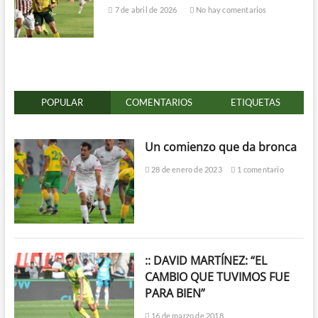
7 de abril de 2026
No hay comentarios
POPULAR
COMENTARIOS
ETIQUETAS
Un comienzo que da bronca
28 de enero de 2023
1 comentario
:: DAVID MARTÍNEZ: “EL
CAMBIO QUE TUVIMOS FUE
PARA BIEN”
16 de marzo de 2018