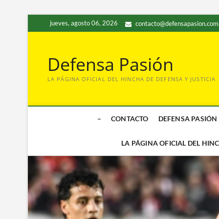
Saltar
jueves, agosto 06, 2026
contacto@defensapasion.com
al
contenido
Defensa Pasión
LA PÁGINA OFICIAL DEL HINCHA DE DEFENSA Y JUSTICIA
–
CONTACTO
DEFENSA PASIÓN
LA PÁGINA OFICIAL DEL HIN