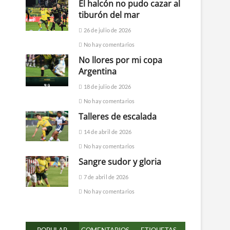
El halcón no pudo cazar al
tiburón del mar
26 de julio de 2026
No hay comentarios
No llores por mi copa
Argentina
18 de julio de 2026
No hay comentarios
Talleres de escalada
14 de abril de 2026
No hay comentarios
Sangre sudor y gloria
7 de abril de 2026
No hay comentarios