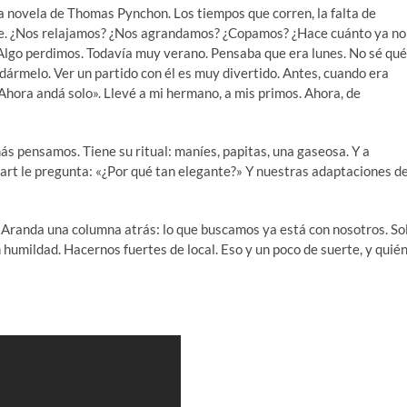
esa novela de Thomas Pynchon. Los tiempos que corren, la falta de
nte. ¿Nos relajamos? ¿Nos agrandamos? ¿Copamos? ¿Hace cuánto ya no
. Algo perdimos. Todavía muy verano. Pensaba que era lunes. No sé qué
dármelo. Ver un partido con él es muy divertido. Antes, cuando era
«Ahora andá solo». Llevé a mi hermano, a mis primos. Ahora, de
s pensamos. Tiene su ritual: maníes, papitas, una gaseosa. Y a
rt le pregunta: «¿Por qué tan elegante?» Y nuestras adaptaciones d
l Aranda una columna atrás: lo que buscamos ya está con nosotros. So
n humildad. Hacernos fuertes de local. Eso y un poco de suerte, y quié