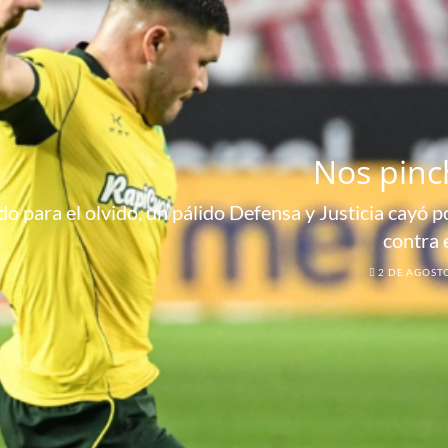
Nos pinc
o para el olvido, un pálido Defensa y Justicia cayó por
contra 
2 DE AGOST