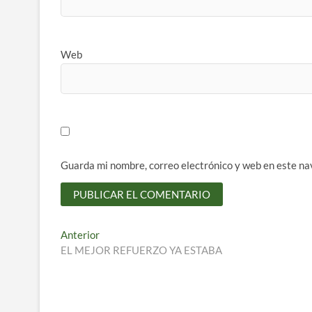
Web
Guarda mi nombre, correo electrónico y web en este na
Navegación
Entrada
Anterior
anterior:
EL MEJOR REFUERZO YA ESTABA
de
entradas