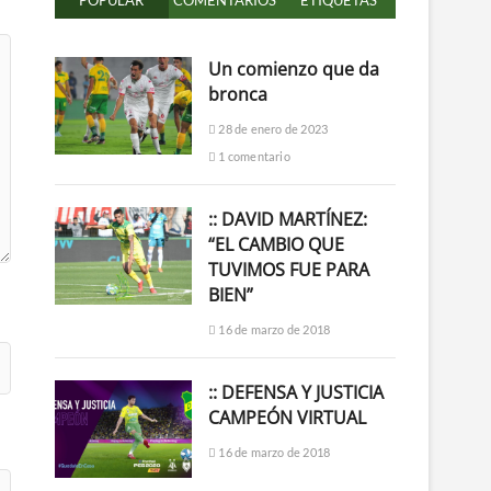
POPULAR
COMENTARIOS
ETIQUETAS
Un comienzo que da
bronca
28 de enero de 2023
1 comentario
:: DAVID MARTÍNEZ:
“EL CAMBIO QUE
TUVIMOS FUE PARA
BIEN”
16 de marzo de 2018
:: DEFENSA Y JUSTICIA
CAMPEÓN VIRTUAL
16 de marzo de 2018