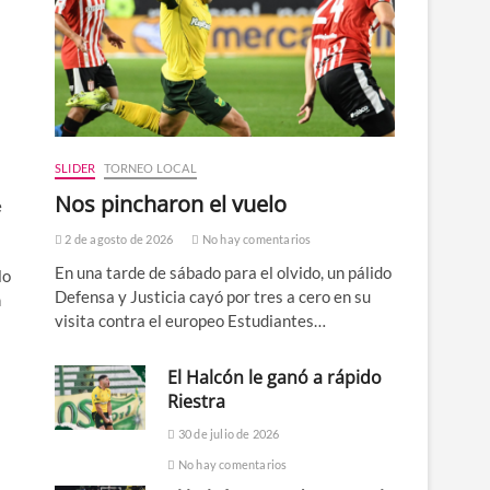
SLIDER
TORNEO LOCAL
Nos pincharon el vuelo
e
2 de agosto de 2026
No hay comentarios
En una tarde de sábado para el olvido, un pálido
lo
Defensa y Justicia cayó por tres a cero en su
n
visita contra el europeo Estudiantes…
El Halcón le ganó a rápido
Riestra
30 de julio de 2026
No hay comentarios