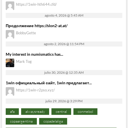
https://1win-hth644.cfd/
agosto 4, 2026 @ 5:45 AM
Продолжение https://slon2-at.at/
BobbyGette
agosto 2, 2026 @ 11:54 PM
My interest in numismatics has...
Mark Tog
julio 30, 2026 @ 12:35 AM
1win официальный сайт, 1win предлагает...
https://1win-r2pso.xyz/
julio 29, 2026 @ 3:29 PM
afa
alwaysready
central
conmebol
copaargentina
copadelaliga