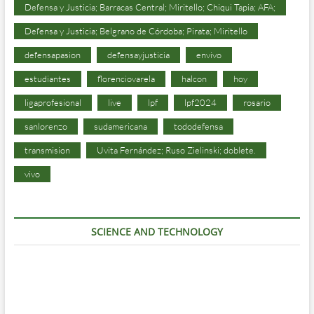
Defensa y Justicia; Barracas Central; Miritello; Chiqui Tapia; AFA;
Defensa y Justicia; Belgrano de Córdoba; Pirata; Miritello
defensapasion
defensayjusticia
envivo
estudiantes
florenciovarela
halcon
hoy
ligaprofesional
live
lpf
lpf2024
rosario
sanlorenzo
sudamericana
tododefensa
transmision
Uvita Fernández; Ruso Zielinski; doblete.
vivo
SCIENCE AND TECHNOLOGY