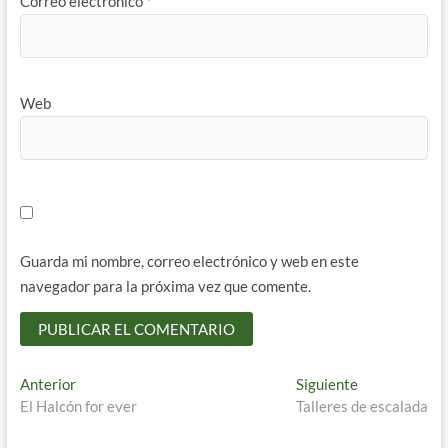
Correo electrónico
*
Web
Guarda mi nombre, correo electrónico y web en este
navegador para la próxima vez que comente.
Navegación
Entrada
Entrada
Anterior
Siguiente
anterior:
siguiente:
El Halcón for ever
Talleres de escalada
de