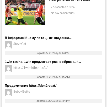
2 de agosto de 2026
No hay comentarios
В інформаційному потоці, які щоденно...
SteveCof
agosto 5, 2026 @ 8:14 PM
1win casino, 1win предлагает разнообразный...
https://1win-hth644.cfd/
agosto 4, 2026 @ 5:45 AM
Продолжение https://slon2-at.at/
BobbyGette
agosto 2, 2026 @ 11:54 PM