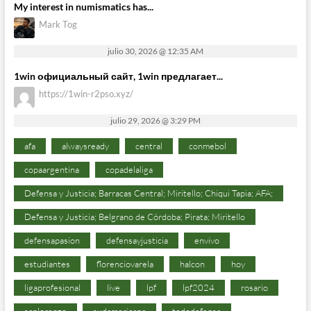
My interest in numismatics has...
Mark Tog
julio 30, 2026 @ 12:35 AM
1win официальный сайт, 1win предлагает...
https://1win-r2pso.xyz/
julio 29, 2026 @ 3:29 PM
afa
alwaysready
central
conmebol
copaargentina
copadelaliga
Defensa y Justicia; Barracas Central; Miritello; Chiqui Tapia; AFA;
Defensa y Justicia; Belgrano de Córdoba; Pirata; Miritello
defensapasion
defensayjusticia
envivo
estudiantes
florenciovarela
halcon
hoy
ligaprofesional
live
lpf
lpf2024
rosario
sanlorenzo
sudamericana
tododefensa