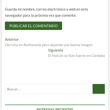
Guarda mi nombre, correo electrónico y web en este
navegador para la próxima vez que comente.
Navegación
Entrada
Anterior
anterior:
Derrota en Avellaneda pero dejando una buena imagen
de
Entrada
Siguiente
entradas
siguiente:
El Halcón se hizo fuerte en Córdoba
Buscar
…
ENTRADAS RECIENTES