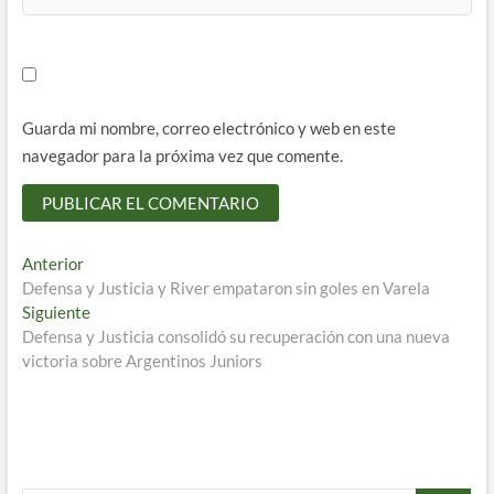
Guarda mi nombre, correo electrónico y web en este
navegador para la próxima vez que comente.
Navegación
Entrada
Anterior
anterior:
Defensa y Justicia y River empataron sin goles en Varela
de
Entrada
Siguiente
entradas
siguiente:
Defensa y Justicia consolidó su recuperación con una nueva
victoria sobre Argentinos Juniors