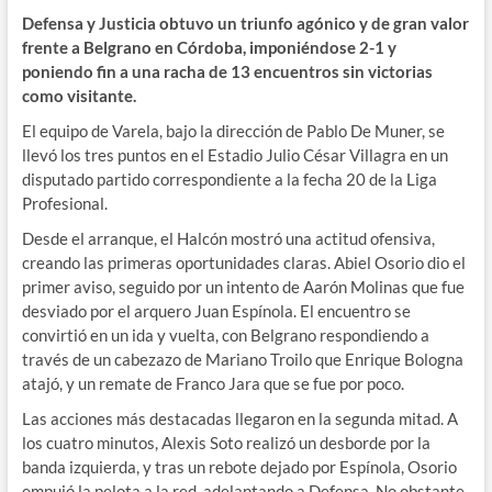
Defensa y Justicia obtuvo un triunfo agónico y de gran valor
frente a Belgrano en Córdoba, imponiéndose 2-1 y
poniendo fin a una racha de 13 encuentros sin victorias
como visitante.
El equipo de Varela, bajo la dirección de Pablo De Muner, se
llevó los tres puntos en el Estadio Julio César Villagra en un
disputado partido correspondiente a la fecha 20 de la Liga
Profesional.
Desde el arranque, el Halcón mostró una actitud ofensiva,
creando las primeras oportunidades claras. Abiel Osorio dio el
primer aviso, seguido por un intento de Aarón Molinas que fue
desviado por el arquero Juan Espínola. El encuentro se
convirtió en un ida y vuelta, con Belgrano respondiendo a
través de un cabezazo de Mariano Troilo que Enrique Bologna
atajó, y un remate de Franco Jara que se fue por poco.
Las acciones más destacadas llegaron en la segunda mitad. A
los cuatro minutos, Alexis Soto realizó un desborde por la
banda izquierda, y tras un rebote dejado por Espínola, Osorio
empujó la pelota a la red, adelantando a Defensa. No obstante,