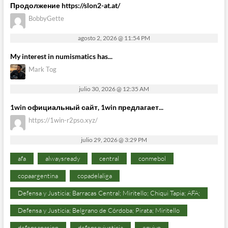
Продолжение https://slon2-at.at/
BobbyGette
agosto 2, 2026 @ 11:54 PM
My interest in numismatics has...
Mark Tog
julio 30, 2026 @ 12:35 AM
1win официальный сайт, 1win предлагает...
https://1win-r2pso.xyz/
julio 29, 2026 @ 3:29 PM
afa
alwaysready
central
conmebol
copaargentina
copadelaliga
Defensa y Justicia; Barracas Central; Miritello; Chiqui Tapia; AFA;
Defensa y Justicia; Belgrano de Córdoba; Pirata; Miritello
defensapasion
defensayjusticia
envivo