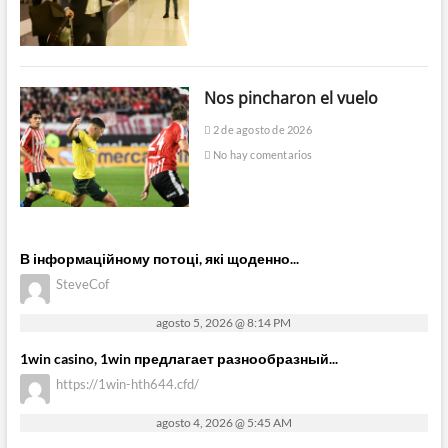
Nos pincharon el vuelo
2 de agosto de 2026
No hay comentarios
В інформаційному потоці, які щоденно...
SteveCof
agosto 5, 2026 @ 8:14 PM
1win casino, 1win предлагает разнообразный...
https://1win-hth644.cfd/
agosto 4, 2026 @ 5:45 AM