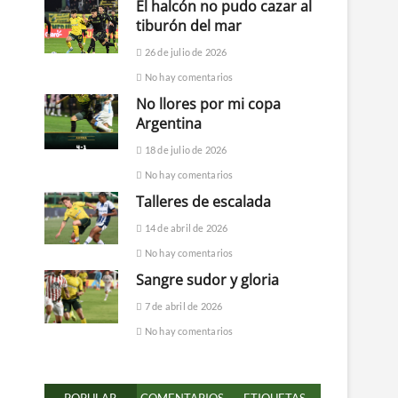
El halcón no pudo cazar al
tiburón del mar
26 de julio de 2026
No hay comentarios
No llores por mi copa
Argentina
18 de julio de 2026
No hay comentarios
Talleres de escalada
14 de abril de 2026
No hay comentarios
Sangre sudor y gloria
7 de abril de 2026
No hay comentarios