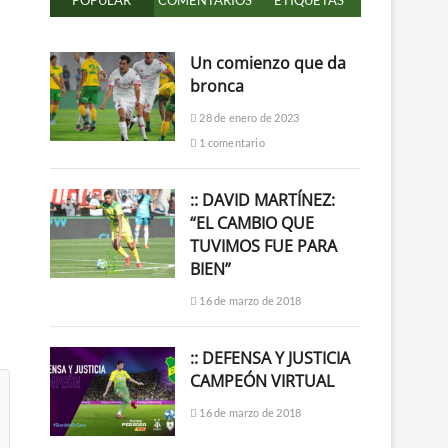
POPULAR
COMENTARIOS
ETIQUETAS
Un comienzo que da
bronca
28 de enero de 2023
1 comentario
:: DAVID MARTÍNEZ:
“EL CAMBIO QUE
TUVIMOS FUE PARA
BIEN”
16 de marzo de 2018
:: DEFENSA Y JUSTICIA
CAMPEÓN VIRTUAL
16 de marzo de 2018