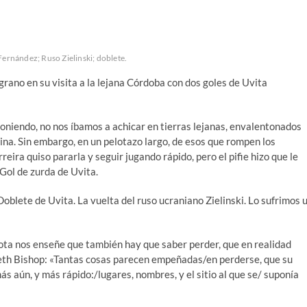
Fernández; Ruso Zielinski; doblete.
grano en su visita a la lejana Córdoba con dos goles de Uvita
oponiendo, no nos íbamos a achicar en tierras lejanas, envalentonados
tina. Sin embargo, en un pelotazo largo, de esos que rompen los
eira quiso pararla y seguir jugando rápido, pero el pifie hizo que le
 Gol de zurda de Uvita.
Doblete de Uvita. La vuelta del ruso ucraniano Zielinski. Lo sufrimos 
rrota nos enseñe que también hay que saber perder, que en realidad
eth Bishop: «Tantas cosas parecen empeñadas/en perderse, que su
 aún, y más rápido:/lugares, nombres, y el sitio al que se/ suponía