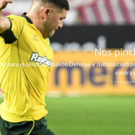
Nos pinc
o para el olvido, un pálido Defensa y Justicia cayó por
contra 
2 DE AGOST