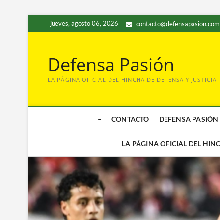
Saltar
jueves, agosto 06, 2026
contacto@defensapasion.com
al
contenido
Defensa Pasión
LA PÁGINA OFICIAL DEL HINCHA DE DEFENSA Y JUSTICIA
–
CONTACTO
DEFENSA PASIÓN
LA PÁGINA OFICIAL DEL HIN