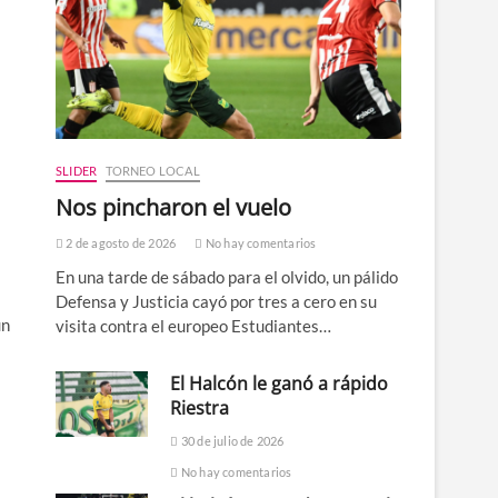
SLIDER
TORNEO LOCAL
Nos pincharon el vuelo
2 de agosto de 2026
No hay comentarios
En una tarde de sábado para el olvido, un pálido
Defensa y Justicia cayó por tres a cero en su
un
visita contra el europeo Estudiantes…
El Halcón le ganó a rápido
Riestra
30 de julio de 2026
No hay comentarios