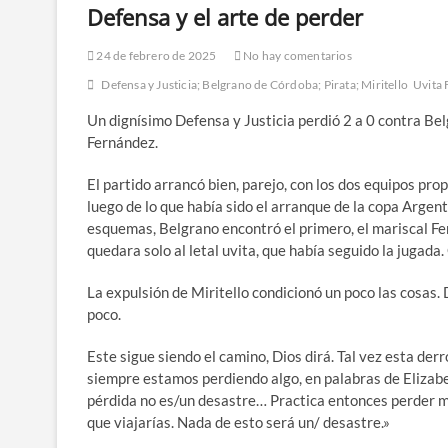
Defensa y el arte de perder
24 de febrero de 2025
No hay comentarios
Defensa y Justicia; Belgrano de Córdoba; Pirata; Miritello
Uvita 
Un dignísimo Defensa y Justicia perdió 2 a 0 contra Bel
Fernández.
El partido arrancó bien, parejo, con los dos equipos pr
luego de lo que había sido el arranque de la copa Argen
esquemas, Belgrano encontró el primero, el mariscal Ferr
quedara solo al letal uvita, que había seguido la jugada.
La expulsión de Miritello condicionó un poco las cosas. 
poco.
Este sigue siendo el camino, Dios dirá. Tal vez esta de
siempre estamos perdiendo algo, en palabras de Elizab
pérdida no es/un desastre… Practica entonces perder más
que viajarías. Nada de esto será un/ desastre.»