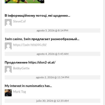
В інформаційному потоці, які щоденно...
SteveCof
agosto 5, 2026 @ 8:14 PM
1win casino, 1win предлагает разнообразный...
https://1win-hth644.cfd/
agosto 4, 2026 @ 5:45 AM
Продолжение https://slon2-at.at/
BobbyGette
agosto 2, 2026 @ 11:54 PM
My interest in numismatics has...
Mark Tog
julio 30, 2026 @ 12:35 AM