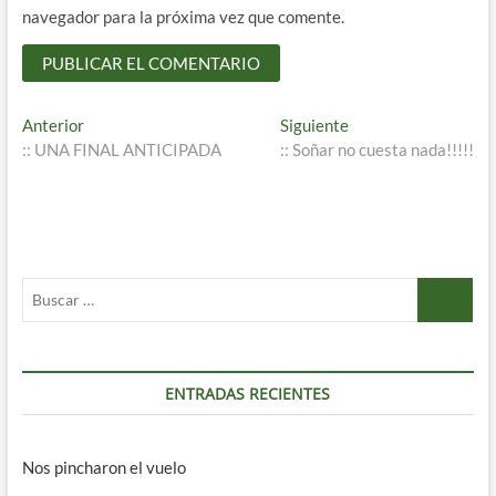
navegador para la próxima vez que comente.
Navegación
Entrada
Entrada
Anterior
Siguiente
anterior:
siguiente:
:: UNA FINAL ANTICIPADA
:: Soñar no cuesta nada!!!!!
de
entradas
Buscar
…
ENTRADAS RECIENTES
Nos pincharon el vuelo