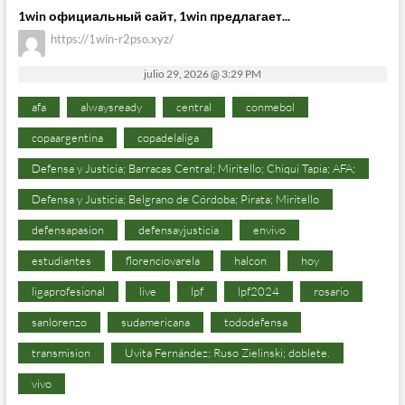
1win официальный сайт, 1win предлагает...
https://1win-r2pso.xyz/
julio 29, 2026 @ 3:29 PM
afa
alwaysready
central
conmebol
copaargentina
copadelaliga
Defensa y Justicia; Barracas Central; Miritello; Chiqui Tapia; AFA;
Defensa y Justicia; Belgrano de Córdoba; Pirata; Miritello
defensapasion
defensayjusticia
envivo
estudiantes
florenciovarela
halcon
hoy
ligaprofesional
live
lpf
lpf2024
rosario
sanlorenzo
sudamericana
tododefensa
transmision
Uvita Fernández; Ruso Zielinski; doblete.
vivo