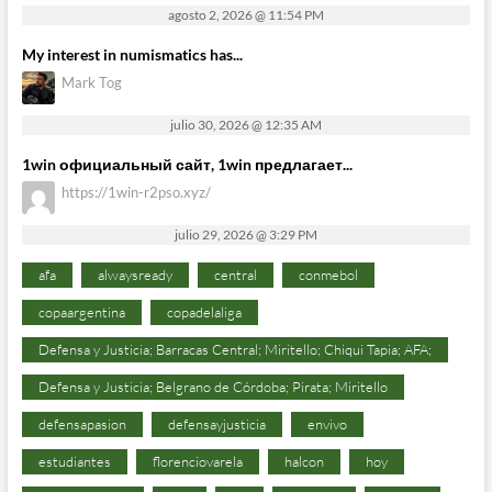
agosto 2, 2026 @ 11:54 PM
My interest in numismatics has...
Mark Tog
julio 30, 2026 @ 12:35 AM
1win официальный сайт, 1win предлагает...
https://1win-r2pso.xyz/
julio 29, 2026 @ 3:29 PM
afa
alwaysready
central
conmebol
copaargentina
copadelaliga
Defensa y Justicia; Barracas Central; Miritello; Chiqui Tapia; AFA;
Defensa y Justicia; Belgrano de Córdoba; Pirata; Miritello
defensapasion
defensayjusticia
envivo
estudiantes
florenciovarela
halcon
hoy