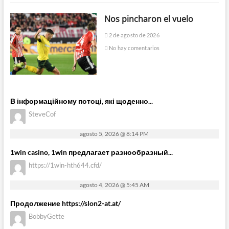
Nos pincharon el vuelo
2 de agosto de 2026
No hay comentarios
В інформаційному потоці, які щоденно...
SteveCof
agosto 5, 2026 @ 8:14 PM
1win casino, 1win предлагает разнообразный...
https://1win-hth644.cfd/
agosto 4, 2026 @ 5:45 AM
Продолжение https://slon2-at.at/
BobbyGette