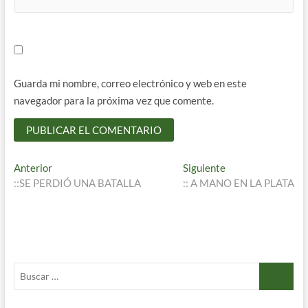
Guarda mi nombre, correo electrónico y web en este
navegador para la próxima vez que comente.
Navegación
Entrada
Entrada
Anterior
Siguiente
anterior:
siguiente:
::SE PERDIÓ UNA BATALLA
:: A MANO EN LA PLATA
de
entradas
Buscar
…