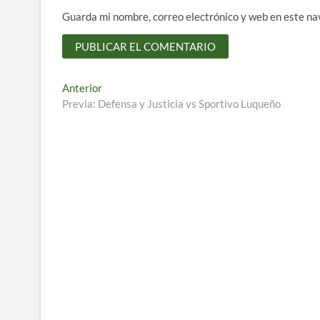
Guarda mi nombre, correo electrónico y web en este na
Navegación
Entrada
Anterior
anterior:
Previa: Defensa y Justicia vs Sportivo Luqueño
de
entradas