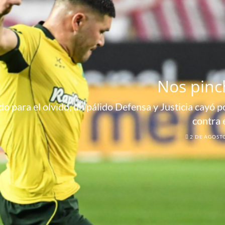
Nos pinc
o para el olvido, un pálido Defensa y Justicia cayó por
contra 
2 DE AGOST