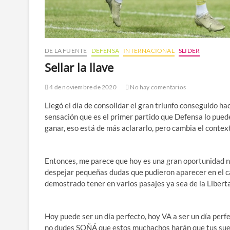
DE LA FUENTE
DEFENSA
INTERNACIONAL
SLIDER
Sellar la llave
4 de noviembre de 2020
No hay comentarios
Llegó el día de consolidar el gran triunfo conseguido h
sensación que es el primer partido que Defensa lo puede
ganar, eso está de más aclararlo, pero cambia el context
Entonces, me parece que hoy es una gran oportunidad no s
despejar pequeñas dudas que pudieron aparecer en el c
demostrado tener en varios pasajes ya sea de la Liber
Hoy puede ser un día perfecto, hoy VA a ser un día perf
no dudes SOÑÁ que estos muchachos harán que tus sueñ