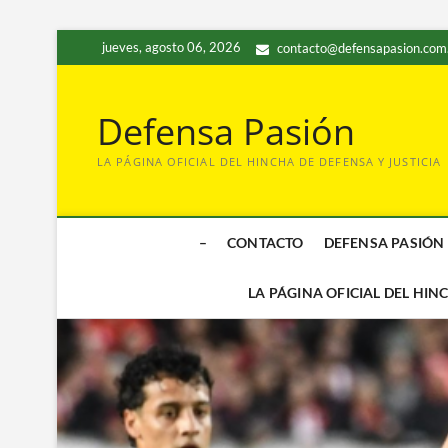
Saltar
jueves, agosto 06, 2026
contacto@defensapasion.com
al
contenido
Defensa Pasión
LA PÁGINA OFICIAL DEL HINCHA DE DEFENSA Y JUSTICIA
–
CONTACTO
DEFENSA PASIÓN
LA PÁGINA OFICIAL DEL HIN