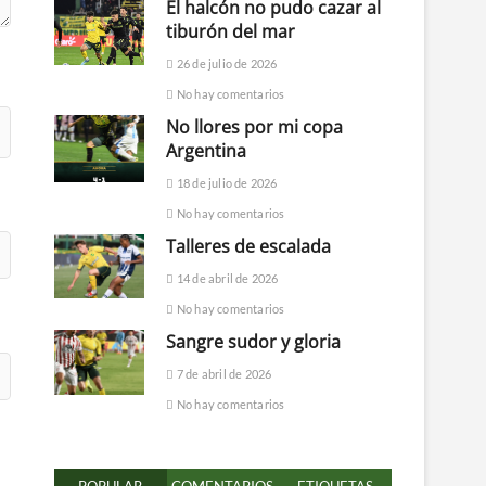
El halcón no pudo cazar al
tiburón del mar
26 de julio de 2026
No hay comentarios
No llores por mi copa
Argentina
18 de julio de 2026
No hay comentarios
Talleres de escalada
14 de abril de 2026
No hay comentarios
Sangre sudor y gloria
7 de abril de 2026
No hay comentarios