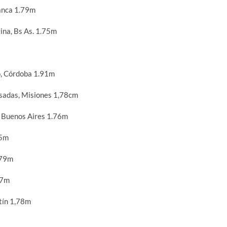
anca 1.79m
na, Bs As. 1.75m
, Córdoba 1.91m
adas, Misiones 1,78cm
 Buenos Aires 1.76m
75m
.79m
67m
tín 1,78m