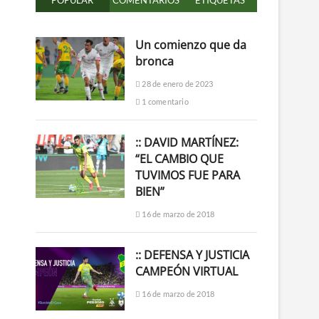
POPULAR
COMENTARIOS
ETIQUETAS
Un comienzo que da
bronca
28 de enero de 2023
1 comentario
:: DAVID MARTÍNEZ:
“EL CAMBIO QUE
TUVIMOS FUE PARA
BIEN”
16 de marzo de 2018
:: DEFENSA Y JUSTICIA
CAMPEÓN VIRTUAL
16 de marzo de 2018