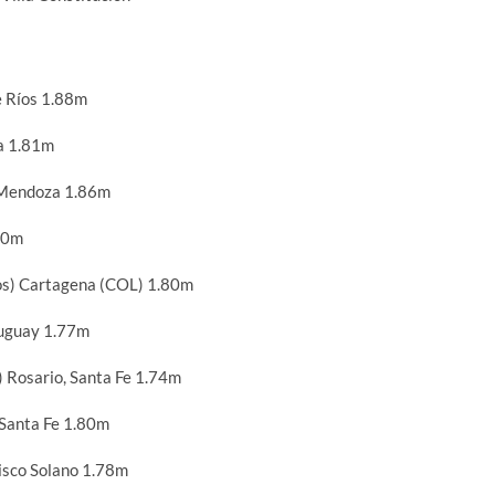
e Ríos 1.88m
a 1.81m
 Mendoza 1.86m
80m
os) Cartagena (COL) 1.80m
uguay 1.77m
Rosario, Santa Fe 1.74m
Santa Fe 1.80m
isco Solano 1.78m