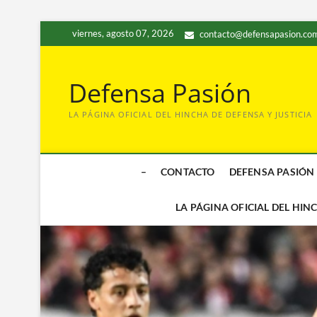
Saltar
viernes, agosto 07, 2026
contacto@defensapasion.com
al
contenido
Defensa Pasión
LA PÁGINA OFICIAL DEL HINCHA DE DEFENSA Y JUSTICIA
–
CONTACTO
DEFENSA PASIÓN
LA PÁGINA OFICIAL DEL HIN