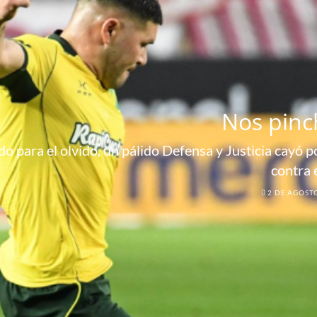
Nos pinc
o para el olvido, un pálido Defensa y Justicia cayó por
contra 
2 DE AGOST