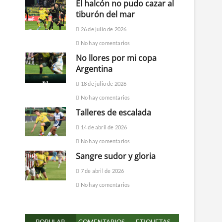
El halcón no pudo cazar al
tiburón del mar
26 de julio de 2026
No hay comentarios
No llores por mi copa
Argentina
18 de julio de 2026
No hay comentarios
Talleres de escalada
14 de abril de 2026
No hay comentarios
Sangre sudor y gloria
7 de abril de 2026
No hay comentarios