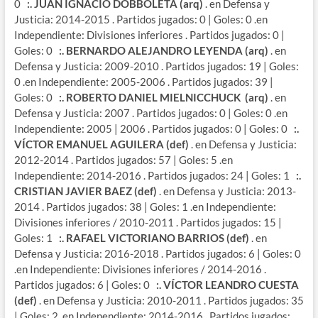
0
:. JUAN IGNACIO DOBBOLETA (arq)
. en Defensa y
Justicia: 2014-2015 . Partidos jugados: 0 | Goles: 0 .en
Independiente: Divisiones inferiores . Partidos jugados: 0 |
Goles: 0
:. BERNARDO ALEJANDRO LEYENDA (arq)
. en
Defensa y Justicia: 2009-2010 . Partidos jugados: 19 | Goles:
0 .en Independiente: 2005-2006 . Partidos jugados: 39 |
Goles: 0
:. ROBERTO DANIEL MIELNICCHUCK (arq)
. en
Defensa y Justicia: 2007 . Partidos jugados: 0 | Goles: 0 .en
Independiente: 2005 | 2006 . Partidos jugados: 0 | Goles: 0
:.
VÍCTOR EMANUEL AGUILERA (def)
. en Defensa y Justicia:
2012-2014 . Partidos jugados: 57 | Goles: 5 .en
Independiente: 2014-2016 . Partidos jugados: 24 | Goles: 1
:.
CRISTIAN JAVIER BAEZ (def)
. en Defensa y Justicia: 2013-
2014 . Partidos jugados: 38 | Goles: 1 .en Independiente:
Divisiones inferiores / 2010-2011 . Partidos jugados: 15 |
Goles: 1
:. RAFAEL VICTORIANO BARRIOS (def)
. en
Defensa y Justicia: 2016-2018 . Partidos jugados: 6 | Goles: 0
.en Independiente: Divisiones inferiores / 2014-2016 .
Partidos jugados: 6 | Goles: 0
:. VÍCTOR LEANDRO CUESTA
(def)
. en Defensa y Justicia: 2010-2011 . Partidos jugados: 35
| Goles: 2 .en Independiente: 2014-2016 . Partidos jugados: