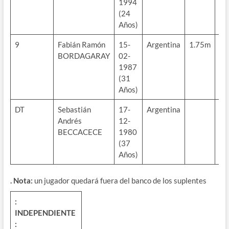
1994
(24
Años)
9
Fabián Ramón
15-
Argentina
1.75m
72
BORDAGARAY
02-
kg
1987
(31
Años)
DT
Sebastián
17-
Argentina
Andrés
12-
BECCACECE
1980
(37
Años)
. Nota:
un jugador quedará fuera del banco de los suplentes
:
INDEPENDIENTE
: