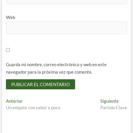
Web
Guarda mi nombre, correo electrónico y web en este
navegador para la próxima vez que comente.
Navegación
Entrada
Entrad
Anterior
Siguiente
anterior:
siguien
Un empate con sabor a poco
Partido Clave
de
entradas