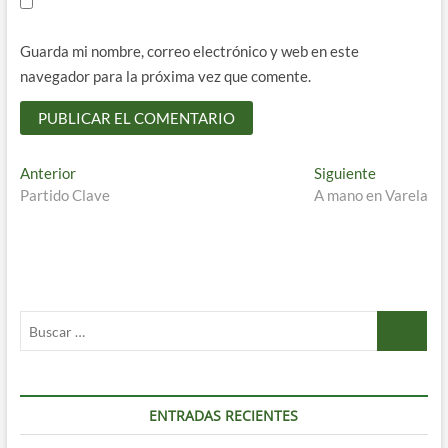
Guarda mi nombre, correo electrónico y web en este
navegador para la próxima vez que comente.
Navegación
Entrada
Entrada
Anterior
Siguiente
anterior:
siguiente:
Partido Clave
A mano en Varela
de
entradas
Buscar
…
ENTRADAS RECIENTES