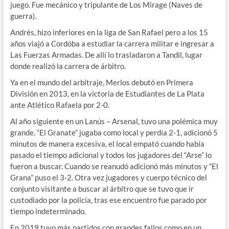
juego. Fue mecánico y tripulante de Los Mirage (Naves de
guerra).
Andrés, hizo inferiores en la liga de San Rafael pero a los 15
años viajó a Cordóba a estudiar la carrera militar e ingresar a
Las Fuerzas Armadas. De allí lo trasladaron a Tandil, lugar
donde realizó la carrera de árbitro.
Ya en el mundo del arbitraje, Merlos debutó en Primera
División en 2013, en la victoria de Estudiantes de La Plata
ante Atlético Rafaela por 2-0.
Al año siguiente en un Lanús – Arsenal, tuvo una polémica muy
grande. “El Granate” jugaba como local y perdía 2-1, adicionó 5
minutos de manera excesiva, el local empató cuando había
pasado el tiempo adicional y todos los jugadores del “Arse” lo
fueron a buscar. Cuando se reanudó adicionó más minutos y “El
Grana” puso el 3-2. Otra vez jugadores y cuerpo técnico del
conjunto visitante a buscar al árbitro que se tuvo que ir
custodiado por la policía, tras ese encuentro fue parado por
tiempo indeterminado.
En 2019 tuvo más partidos con grandes fallos como en un