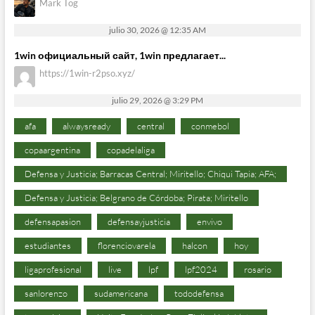
Mark Tog
julio 30, 2026 @ 12:35 AM
1win официальный сайт, 1win предлагает...
https://1win-r2pso.xyz/
julio 29, 2026 @ 3:29 PM
afa
alwaysready
central
conmebol
copaargentina
copadelaliga
Defensa y Justicia; Barracas Central; Miritello; Chiqui Tapia; AFA;
Defensa y Justicia; Belgrano de Córdoba; Pirata; Miritello
defensapasion
defensayjusticia
envivo
estudiantes
florenciovarela
halcon
hoy
ligaprofesional
live
lpf
lpf2024
rosario
sanlorenzo
sudamericana
tododefensa