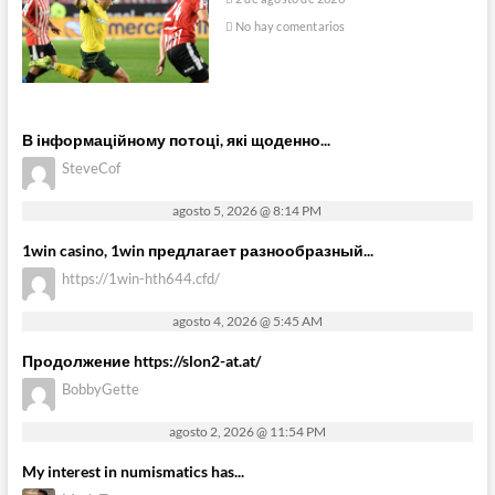
No hay comentarios
В інформаційному потоці, які щоденно...
SteveCof
agosto 5, 2026 @ 8:14 PM
1win casino, 1win предлагает разнообразный...
https://1win-hth644.cfd/
agosto 4, 2026 @ 5:45 AM
Продолжение https://slon2-at.at/
BobbyGette
agosto 2, 2026 @ 11:54 PM
My interest in numismatics has...