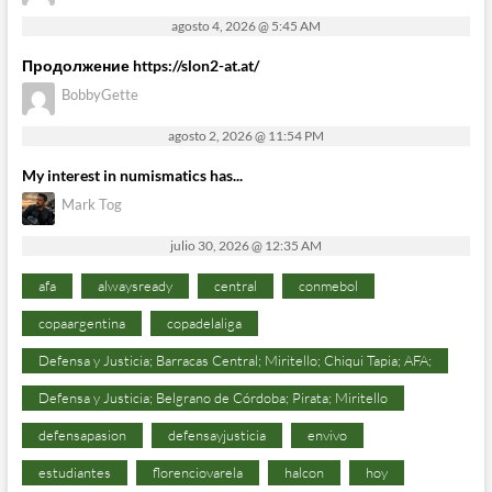
agosto 4, 2026 @ 5:45 AM
Продолжение https://slon2-at.at/
BobbyGette
agosto 2, 2026 @ 11:54 PM
My interest in numismatics has...
Mark Tog
julio 30, 2026 @ 12:35 AM
afa
alwaysready
central
conmebol
copaargentina
copadelaliga
Defensa y Justicia; Barracas Central; Miritello; Chiqui Tapia; AFA;
Defensa y Justicia; Belgrano de Córdoba; Pirata; Miritello
defensapasion
defensayjusticia
envivo
estudiantes
florenciovarela
halcon
hoy