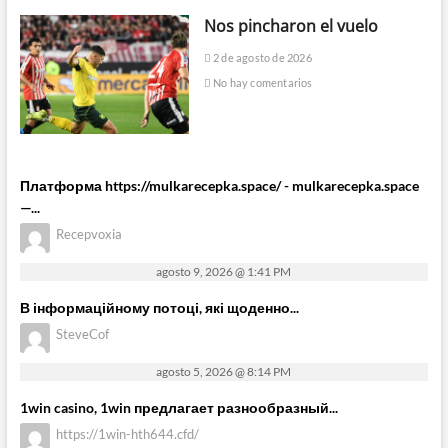
Nos pincharon el vuelo
2 de agosto de 2026
No hay comentarios
Платформа https://mulkarecepka.space/ - mulkarecepka.space
—...
Recepvoxia
agosto 9, 2026 @ 1:41 PM
В інформаційному потоці, які щоденно...
SteveCof
agosto 5, 2026 @ 8:14 PM
1win casino, 1win предлагает разнообразный...
https://1win-hth644.cfd/