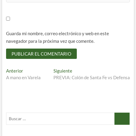
Guarda mi nombre, correo electrónico y web en este
navegador para la próxima vez que comente.
Navegación
Entrada
Entrada
Anterior
Siguiente
anterior:
siguiente:
A mano en Varela
PREVIA: Colón de Santa Fe vs Defensa
de
entradas
Buscar
…