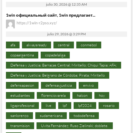
julio 30, 2026 @ 12:35 AM
1win официальный сайт, 1win предлагает...
https://1win-r2pso.xyz/
julio 29, 2026 @ 3:29 PM
afa
alwaysready
central
conmebol
copaargentina
copadelaliga
Defensa y Justicia; Barracas Central; Miritello; Chiqui Tapia; AFA;
Defensa y Justicia; Belgrano de Córdoba; Pirata; Miritello
defensapasion
defensayjusticia
envivo
estudiantes
florenciovarela
halcon
hoy
ligaprofesional
live
lpf
lpf2024
rosario
sanlorenzo
sudamericana
tododefensa
transmision
Uvita Fernández; Ruso Zielinski; doblete.