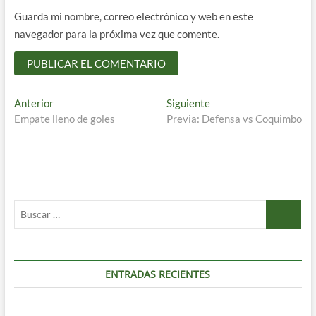
Guarda mi nombre, correo electrónico y web en este
navegador para la próxima vez que comente.
Navegación
Entrada
Entrada
Anterior
Siguiente
anterior:
siguiente:
Empate lleno de goles
Previa: Defensa vs Coquimbo
de
entradas
Buscar
…
ENTRADAS RECIENTES