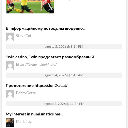
В інформаційному потоці, які щоденно...
SteveCof
agosto 5, 2026 @ 8:14 PM
1win casino, 1win предлагает разнообразный...
https://1win-hth644.cfd/
agosto 4, 2026 @ 5:45 AM
Продолжение https://slon2-at.at/
BobbyGette
agosto 2, 2026 @ 11:54 PM
My interest in numismatics has...
Mark Tog