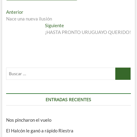
Navegación
Entrada
Anterior
anterior:
Nace una nueva ilusión
de
Entrada
Siguiente
entradas
siguiente:
¡HASTA PRONTO URUGUAYO QUERIDO!
Buscar
…
ENTRADAS RECIENTES
Nos pincharon el vuelo
El Halcón le ganó a rápido Riestra