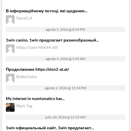
В інформаційному потоці, які щоденно...
SteveCof
agosto 5, 2026 @ 8:14 PM
1win casino, 1win предлагает разнообразный...
https://1win-hth644.cfd/
agosto 4, 2026 @ 5:45 AM
Продолжение https://slon2-at.at/
BobbyGette
agosto 2, 2026 @ 11:54 PM
My interest in numismatics has...
Mark Tog
julio 30, 2026 @ 12:35 AM
1win официальный сайт, 1win предлагает...