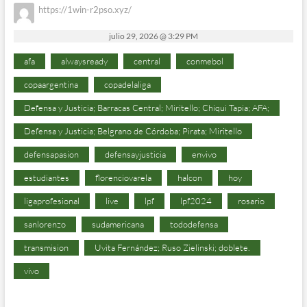
https://1win-r2pso.xyz/
julio 29, 2026 @ 3:29 PM
afa
alwaysready
central
conmebol
copaargentina
copadelaliga
Defensa y Justicia; Barracas Central; Miritello; Chiqui Tapia; AFA;
Defensa y Justicia; Belgrano de Córdoba; Pirata; Miritello
defensapasion
defensayjusticia
envivo
estudiantes
florenciovarela
halcon
hoy
ligaprofesional
live
lpf
lpf2024
rosario
sanlorenzo
sudamericana
tododefensa
transmision
Uvita Fernández; Ruso Zielinski; doblete.
vivo