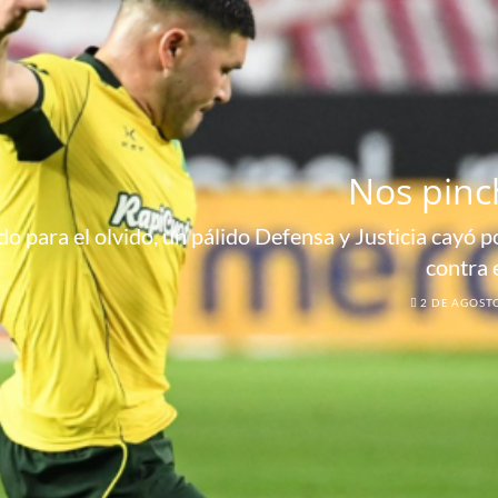
Nos pinc
o para el olvido, un pálido Defensa y Justicia cayó por
contra 
2 DE AGOST