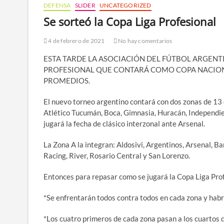
DEFENSA
SLIDER
UNCATEGORIZED
Se sorteó la Copa Liga Profesional
4 de febrero de 2021
No hay comentarios
ESTA TARDE LA ASOCIACIÓN DEL FÚTBOL ARGENTI
PROFESIONAL QUE CONTARÁ COMO COPA NACION
PROMEDIOS.
El nuevo torneo argentino contará con dos zonas de 13 
Atlético Tucumán, Boca, Gimnasia, Huracán, Independient
jugará la fecha de clásico interzonal ante Arsenal.
La Zona A la integran: Aldosivi, Argentinos, Arsenal, B
Racing, River, Rosario Central y San Lorenzo.
Entonces para repasar como se jugará la Copa Liga Prof
*Se enfrentarán todos contra todos en cada zona y habrá
*Los cuatro primeros de cada zona pasan a los cuartos de