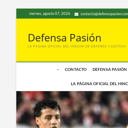
Saltar
viernes, agosto 07, 2026
contacto@defensapasion.com
al
contenido
Defensa Pasión
LA PÁGINA OFICIAL DEL HINCHA DE DEFENSA Y JUSTICIA
–
CONTACTO
DEFENSA PASIÓN
LA PÁGINA OFICIAL DEL HIN