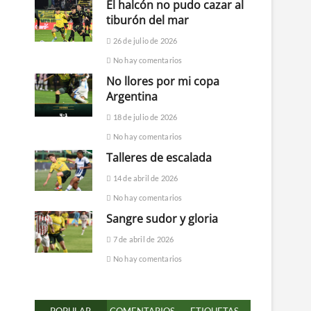
El halcón no pudo cazar al
tiburón del mar
26 de julio de 2026
No hay comentarios
No llores por mi copa
Argentina
18 de julio de 2026
No hay comentarios
Talleres de escalada
14 de abril de 2026
No hay comentarios
Sangre sudor y gloria
7 de abril de 2026
No hay comentarios