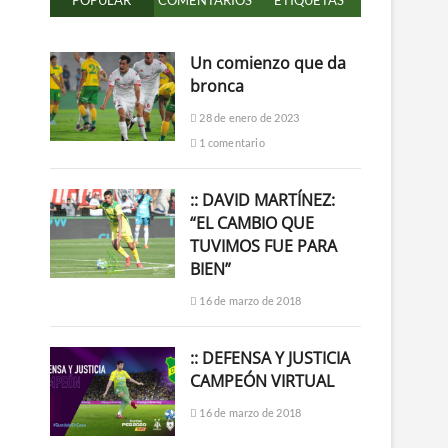
POPULAR
COMENTARIOS
ETIQUETAS
Un comienzo que da
bronca
28 de enero de 2023
1 comentario
:: DAVID MARTÍNEZ:
“EL CAMBIO QUE
TUVIMOS FUE PARA
BIEN”
16 de marzo de 2018
:: DEFENSA Y JUSTICIA
CAMPEÓN VIRTUAL
16 de marzo de 2018