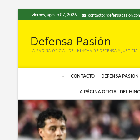
Saltar
viernes, agosto 07, 2026
contacto@defensapasion.com
al
contenido
Defensa Pasión
LA PÁGINA OFICIAL DEL HINCHA DE DEFENSA Y JUSTICIA
–
CONTACTO
DEFENSA PASIÓN
LA PÁGINA OFICIAL DEL HIN