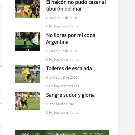
El halcón no pudo cazar al
tiburón del mar
26 de julio de 2026
No hay comentarios
No llores por mi copa
Argentina
18 de julio de 2026
No hay comentarios
Talleres de escalada
14 de abril de 2026
No hay comentarios
Sangre sudor y gloria
7 de abril de 2026
No hay comentarios