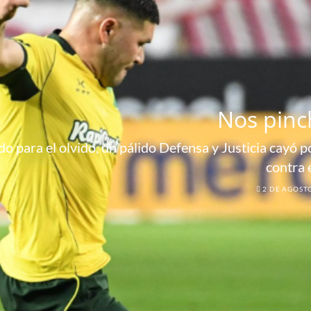
Nos pinc
o para el olvido, un pálido Defensa y Justicia cayó por
contra 
2 DE AGOST