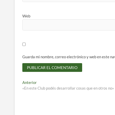
Web
Guarda mi nombre, correo electrónico y web en este na
Navegación
Entrada
Anterior
anterior:
«En este Club podés desarrollar cosas que en otros no»
de
entradas