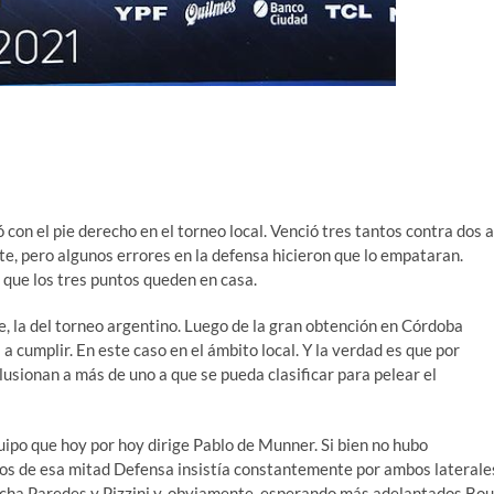
n el pie derecho en el torneo local. Venció tres tantos contra dos a
, pero algunos errores en la defensa hicieron que lo empataran.
 que los tres puntos queden en casa.
se, la del torneo argentino. Luego de la gran obtención en Córdoba
 cumplir. En este caso en el ámbito local. Y la verdad es que por
usionan a más de uno a que se pueda clasificar para pelear el
ipo que hoy por hoy dirige Pablo de Munner. Si bien no hubo
tos de esa mitad Defensa insistía constantemente por ambos laterale
erecha Paredes y Pizzini y, obviamente, esperando más adelantados Bou