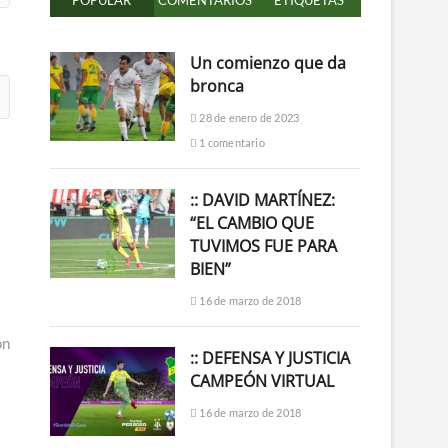
POPULAR
COMENTARIOS
ETIQUETAS
Un comienzo que da
bronca
28 de enero de 2023
1 comentario
:: DAVID MARTÍNEZ:
“EL CAMBIO QUE
TUVIMOS FUE PARA
BIEN”
16 de marzo de 2018
ón
:: DEFENSA Y JUSTICIA
CAMPEÓN VIRTUAL
16 de marzo de 2018