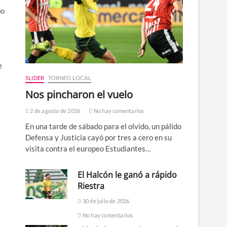
po
e
SLIDER
TORNEO LOCAL
Nos pincharon el vuelo
2 de agosto de 2026
No hay comentarios
En una tarde de sábado para el olvido, un pálido
Defensa y Justicia cayó por tres a cero en su
visita contra el europeo Estudiantes…
El Halcón le ganó a rápido
Riestra
30 de julio de 2026
No hay comentarios