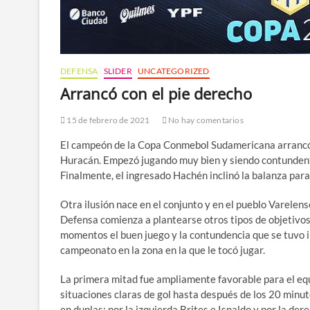
DEFENSA
SLIDER
UNCATEGORIZED
Arrancó con el pie derecho
15 de febrero de 2021
No hay comentarios
El campeón de la Copa Conmebol Sudamericana arrancó co
Huracán. Empezó jugando muy bien y siendo contundente
Finalmente, el ingresado Hachén inclinó la balanza para
Otra ilusión nace en el conjunto y en el pueblo Varelen
Defensa comienza a plantearse otros tipos de objetivos a
momentos el buen juego y la contundencia que se tuvo il
campeonato en la zona en la que le tocó jugar.
La primera mitad fue ampliamente favorable para el equ
situaciones claras de gol hasta después de los 20 minu
en duplas: por la izquierda Brites e Isnaldo y por la d