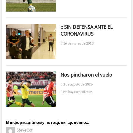
:: SIN DEFENSA ANTE EL
CORONAVIRUS
16 de marzo de 2018
Nos pincharon el vuelo
2 de agosto de 2026
No hay comentarios
В інформаційному потоці, які щоденно...
SteveCof