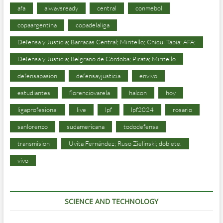
afa
alwaysready
central
conmebol
copaargentina
copadelaliga
Defensa y Justicia; Barracas Central; Miritello; Chiqui Tapia; AFA;
Defensa y Justicia; Belgrano de Córdoba; Pirata; Miritello
defensapasion
defensayjusticia
envivo
estudiantes
florenciovarela
halcon
hoy
ligaprofesional
live
lpf
lpf2024
rosario
sanlorenzo
sudamericana
tododefensa
transmision
Uvita Fernández; Ruso Zielinski; doblete.
vivo
SCIENCE AND TECHNOLOGY