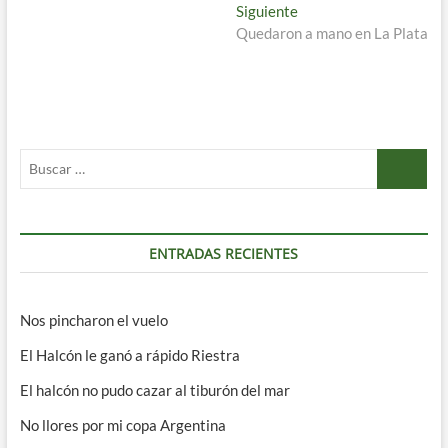
de
Entrada
Siguiente
entradas
siguiente:
Quedaron a mano en La Plata
Buscar
…
ENTRADAS RECIENTES
Nos pincharon el vuelo
El Halcón le ganó a rápido Riestra
El halcón no pudo cazar al tiburón del mar
No llores por mi copa Argentina