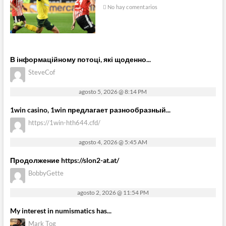
No hay comentarios
В інформаційному потоці, які щоденно...
SteveCof
agosto 5, 2026 @ 8:14 PM
1win casino, 1win предлагает разнообразный...
https://1win-hth644.cfd/
agosto 4, 2026 @ 5:45 AM
Продолжение https://slon2-at.at/
BobbyGette
agosto 2, 2026 @ 11:54 PM
My interest in numismatics has...
Mark Tog