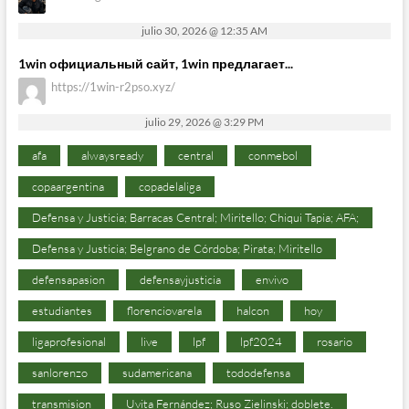
julio 30, 2026 @ 12:35 AM
1win официальный сайт, 1win предлагает...
https://1win-r2pso.xyz/
julio 29, 2026 @ 3:29 PM
afa
alwaysready
central
conmebol
copaargentina
copadelaliga
Defensa y Justicia; Barracas Central; Miritello; Chiqui Tapia; AFA;
Defensa y Justicia; Belgrano de Córdoba; Pirata; Miritello
defensapasion
defensayjusticia
envivo
estudiantes
florenciovarela
halcon
hoy
ligaprofesional
live
lpf
lpf2024
rosario
sanlorenzo
sudamericana
tododefensa
transmision
Uvita Fernández; Ruso Zielinski; doblete.