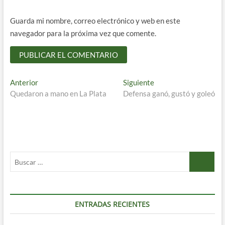
Guarda mi nombre, correo electrónico y web en este
navegador para la próxima vez que comente.
Navegación
Entrada
Entrada
Anterior
Siguiente
anterior:
siguiente:
Quedaron a mano en La Plata
Defensa ganó, gustó y goleó
de
entradas
Buscar
…
ENTRADAS RECIENTES