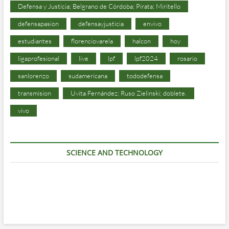
Defensa y Justicia; Belgrano de Córdoba; Pirata; Miritello
defensapasion
defensayjusticia
envivo
estudiantes
florenciovarela
halcon
hoy
ligaprofesional
live
lpf
lpf2024
rosario
sanlorenzo
sudamericana
tododefensa
transmision
Uvita Fernández; Ruso Zielinski; doblete.
vivo
SCIENCE AND TECHNOLOGY