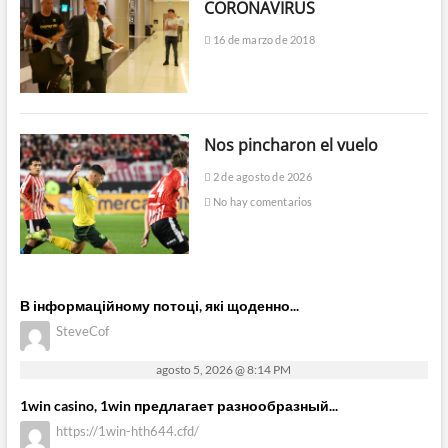
CORONAVIRUS
16 de marzo de 2018
Nos pincharon el vuelo
2 de agosto de 2026
No hay comentarios
В інформаційному потоці, які щоденно...
SteveCof
agosto 5, 2026 @ 8:14 PM
1win casino, 1win предлагает разнообразный...
https://1win-hth644.cfd/