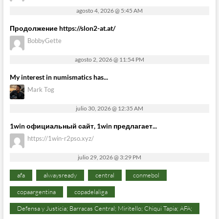
agosto 4, 2026 @ 5:45 AM
Продолжение https://slon2-at.at/
BobbyGette
agosto 2, 2026 @ 11:54 PM
My interest in numismatics has...
Mark Tog
julio 30, 2026 @ 12:35 AM
1win официальный сайт, 1win предлагает...
https://1win-r2pso.xyz/
julio 29, 2026 @ 3:29 PM
afa
alwaysready
central
conmebol
copaargentina
copadelaliga
Defensa y Justicia; Barracas Central; Miritello; Chiqui Tapia; AFA;