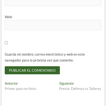
Web
Guarda mi nombre, correo electrónico y web en este
navegador para la próxima vez que comente.
Navegación
Entrada
Entrada
Anterior
Siguiente
anterior:
siguiente:
Primer paso en falso
Previa: Defensa vs Talleres
de
entradas