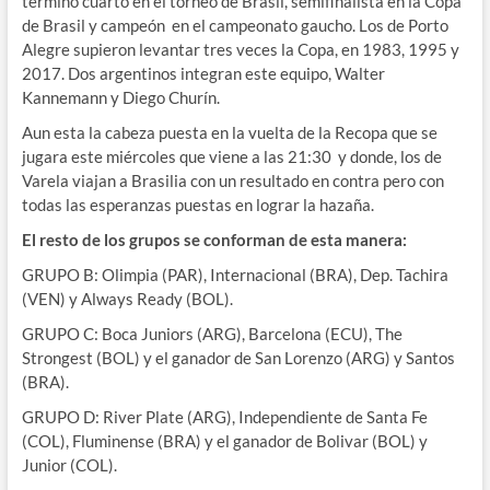
termino cuarto en el torneo de Brasil, semifinalista en la Copa
de Brasil y campeón en el campeonato gaucho. Los de Porto
Alegre supieron levantar tres veces la Copa, en 1983, 1995 y
2017. Dos argentinos integran este equipo, Walter
Kannemann y Diego Churín.
Aun esta la cabeza puesta en la vuelta de la Recopa que se
jugara este miércoles que viene a las 21:30 y donde, los de
Varela viajan a Brasilia con un resultado en contra pero con
todas las esperanzas puestas en lograr la hazaña.
El resto de los grupos se conforman de esta manera:
GRUPO B: Olimpia (PAR), Internacional (BRA), Dep. Tachira
(VEN) y Always Ready (BOL).
GRUPO C: Boca Juniors (ARG), Barcelona (ECU), The
Strongest (BOL) y el ganador de San Lorenzo (ARG) y Santos
(BRA).
GRUPO D: River Plate (ARG), Independiente de Santa Fe
(COL), Fluminense (BRA) y el ganador de Bolivar (BOL) y
Junior (COL).