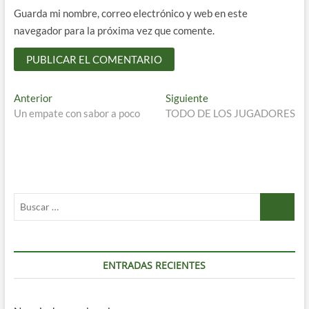
Guarda mi nombre, correo electrónico y web en este
navegador para la próxima vez que comente.
Navegación
Entrada
Entrada
Anterior
Siguiente
anterior:
siguiente:
Un empate con sabor a poco
TODO DE LOS JUGADORES
de
entradas
Buscar
…
ENTRADAS RECIENTES