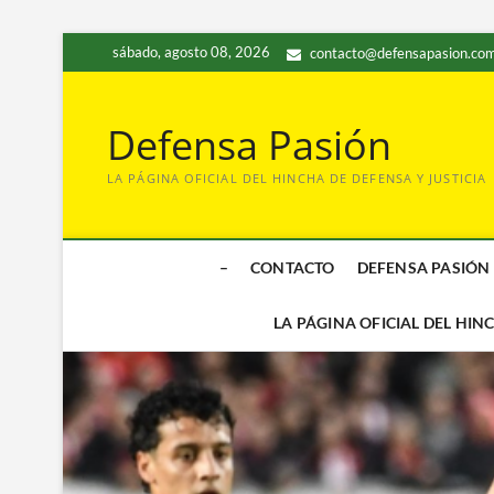
Saltar
sábado, agosto 08, 2026
contacto@defensapasion.com
al
contenido
Defensa Pasión
LA PÁGINA OFICIAL DEL HINCHA DE DEFENSA Y JUSTICIA
–
CONTACTO
DEFENSA PASIÓN
LA PÁGINA OFICIAL DEL HIN