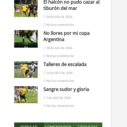
El halcón no pudo cazar al
tiburón del mar
26 de julio de 2026
No hay comentarios
No llores por mi copa
Argentina
18 de julio de 2026
No hay comentarios
Talleres de escalada
14 de abril de 2026
No hay comentarios
Sangre sudor y gloria
7 de abril de 2026
No hay comentarios