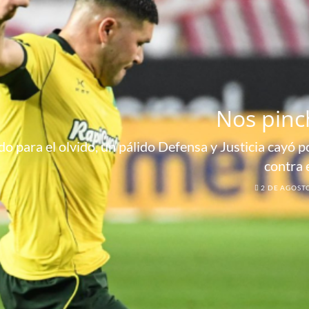
Nos pinc
o para el olvido, un pálido Defensa y Justicia cayó por
contra 
2 DE AGOST