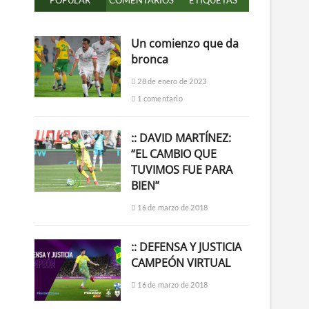
POPULAR
COMENTARIOS
ETIQUETAS
Un comienzo que da
bronca
28 de enero de 2023
1 comentario
:: DAVID MARTÍNEZ:
“EL CAMBIO QUE
TUVIMOS FUE PARA
BIEN”
16 de marzo de 2018
:: DEFENSA Y JUSTICIA
CAMPEÓN VIRTUAL
16 de marzo de 2018