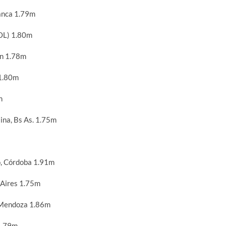
anca 1.79m
OL) 1.80m
n 1.78m
 1.80m
m
na, Bs As. 1.75m
, Córdoba 1.91m
 Aires 1.75m
 Mendoza 1.86m
1.79m