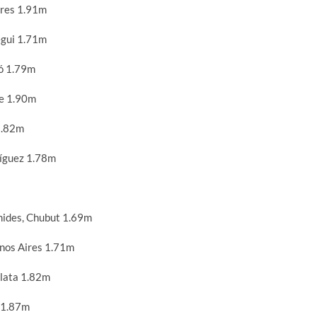
res 1.91m
gui 1.71m
ó 1.79m
Fe 1.90m
1.82m
íguez 1.78m
mides, Chubut 1.69m
nos Aires 1.71m
lata 1.82m
 1.87m