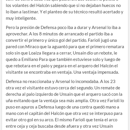
los volantes del Halcón sabiendo que si no dejaban huecos no
lo iban a lastimar. Y el planteo de su técnico resultó acertado y
muy inteligente.
Pero la presión de Defensa poco iba a durar y Arsenal lo iba a
aprovechar. A los 8 minutos de arrancado el partido iba a
convertir el primero y único gol del partido. Farioli jugó una
pared con Miraco que la aguantó para que el primero rematara
solo sin que Loaiza llegara a cerrar, Unsain dio un rebote, le
quedo a Emiliano Para que también estuviese solo y luego de
que rebotara en el palo y pegara en el arquero del Halcón el
visitante se encontraba en ventaja. Una ventaja impensada.
Defensa no reaccionaba y Arsenal lo incomodaba. A los 23
otra vez el visitante estuvo cerca del segundo. Un remate de
derecha al palo izquierdo de Unsain que el arquero sacó con la
uña evitando que la ventaja sea más amplia. Otra vez Farioli lo
puso en apuros a Defensa luego de una contra quedó mano a
mano con el capitán del Halcón que otra vez se interpuso para
evitar otro gol en su arco. El mismo Farioli que tenía el arco
entre ceja y ceja buscaba desde afuera y otra vez Unsaín