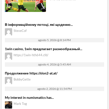
В інформаційному потоці, які щоденно...
SteveCof
agosto 5, 2026 @ 8:14 PM
1win casino, 1win предлагает разнообразный...
https://1win-hth644.cfd/
agosto 4, 2026 @ 5:45 AM
Продолжение https://slon2-at.at/
BobbyGette
agosto 2, 2026 @ 11:54 PM
My interest in numismatics has...
Mark Tog