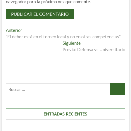
navegador para la próxima vez que comente.
Navegación
Entrada
Anterior
anterior:
“El deber está en el torneo local y no en otras competencias”.
de
Entrada
Siguiente
entradas
siguiente:
Previa: Defensa vs Universitario
Buscar
…
ENTRADAS RECIENTES