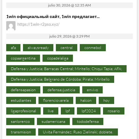
julio 30, 2026 @ 12:35 AM
1win официальный сайт, 1win предлагает...
https://1win-r2pso.xyz/
julio 29, 2026 @ 3:29 PM
afa
alwaysready
central
conmebol
copaargentina
copadelaliga
Defensa y Justicia; Barracas Central; Miritello; Chiqui Tapia; AFA;
Defensa y Justicia; Belgrano de Córdoba; Pirata; Miritello
defensapasion
defensayjusticia
envivo
estudiantes
florenciovarela
halcon
hoy
ligaprofesional
live
lpf
lpf2024
rosario
sanlorenzo
sudamericana
tododefensa
transmision
Uvita Fernández; Ruso Zielinski; doblete.