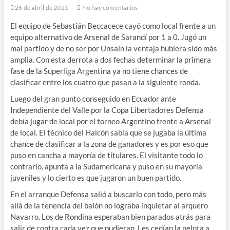
26 de abril de 2021
No hay comentarios
El equipo de Sebastián Beccacece cayó como local frente a un
equipo alternativo de Arsenal de Sarandí por 1 a 0. Jugó un
mal partido y de no ser por Unsaín la ventaja hubiera sido más
amplia. Con esta derrota a dos fechas determinar la primera
fase de la Superliga Argentina ya no tiene chances de
clasificar entre los cuatro que pasan a la siguiente ronda.
Luego del gran punto conseguido en Ecuador ante
Independiente del Valle por la Copa Libertadores Defensa
debía jugar de local por el torneo Argentino frente a Arsenal
de local. El técnico del Halcón sabía que se jugaba la última
chance de clasificar a la zona de ganadores y es por eso que
puso en cancha a mayoría de titulares. El visitante todo lo
contrario, apunta a la Sudamericana y puso en su mayoría
juveniles y lo cierto es que jugaron un buen partido.
En el arranque Defensa salió a buscarlo con todo, pero más
allá de la tenencia del balón no lograba inquietar al arquero
Navarro. Los de Rondina esperaban bien parados atrás para
salir de contra cada vez que pudieran. Les cedían la pelota a