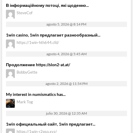
В інформаційному потоці, які щоденно...
SteveCof
agosto 5, 2026 @ 8:14 PM
1win casino, 1win предлагает разнообразный...
https://1win-hth644.cfd/
agosto 4, 2026 @ 5:45 AM
Продолжение https://slon2-at.at/
BobbyGette
agosto 2, 2026 @ 11:54 PM
My interest in numismatics has...
Mark Tog
julio 30, 2026 @ 12:35 AM
1win официальный сайт, 1win предлагает...
https://1win-r2pso.xyz/