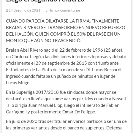
24 de junio de 2021
No hay comentarios
CUANDO PARECÍA DILATARSE LA FIRMA, FINALMENTE
BRAIAN RIVERO SE TRANSFORMÓ EN NUEVO REFUERZO
DEL HALCÓN, QUIEN COMPRÓ EL 50% DEL PASE EN UN
MONTO QUE AÚN NO TRASCENDIÓ.
Braian Abel Rivero nació el 22 de febrero de 1996 (25 años),
en Córdoba. Llegó a las divisiones inferiores leprosas y debutó
oficialmente el 29 de septiembre de 2015 con triunfo ante
Estudiantes de La Plata de la mano de su DT Lucas Bernardi,
ingresó cuando faltaba un puñado de minutos en lugar de
Lucas Mugni.
En la Superliga 2017/2018 fue sin dudas donde mayor se
destacó, eso llevó a que sume varios partidos cuando a Newell
´s lo dirigía Juan Manuel Llop, luego el intinerato de Fabián
Garfagnoli y posteriormente Omar De Felippe.
En julio de 2020 tras ser titular en varios partidos o ser una de
las primeras variantes desde el banco de suplentes, Defensa