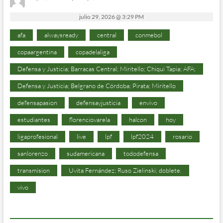
julio 29, 2026 @ 3:29 PM
afa
alwaysready
central
conmebol
copaargentina
copadelaliga
Defensa y Justicia; Barracas Central; Miritello; Chiqui Tapia; AFA;
Defensa y Justicia; Belgrano de Córdoba; Pirata; Miritello
defensapasion
defensayjusticia
envivo
estudiantes
florenciovarela
halcon
hoy
ligaprofesional
live
lpf
lpf2024
rosario
sanlorenzo
sudamericana
tododefensa
transmision
Uvita Fernández; Ruso Zielinski; doblete.
vivo