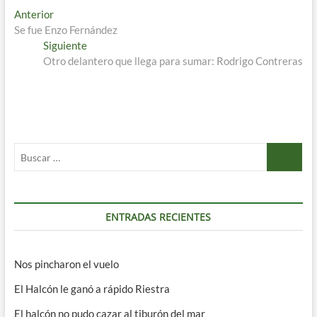
Navegación
Entrada
Anterior
anterior:
Se fue Enzo Fernández
de
Entrada
Siguiente
entradas
siguiente:
Otro delantero que llega para sumar: Rodrigo Contreras
Buscar
…
ENTRADAS RECIENTES
Nos pincharon el vuelo
El Halcón le ganó a rápido Riestra
El halcón no pudo cazar al tiburón del mar