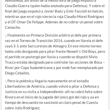
Avellaneda, allí antes de la media hora de juego expulsó a
Claudio Guerra (quien había anotado para Defensa). Y sobre el
final del juego expulsó a Javier Baéz y Emir Faccioli en halcón,
mientras que en el rojo vieron la roja Claudio Morel Rodríguez
y el DT Omar De Felippe. Además de no cobrar un penal sobre
Camacho.
:. Finalmente en Primera División arbitró al defe por primera
vez en el Torneo de Transición 2014, cuando en Varela el defe
cayó 3-1 ante San Lorenzo de Almagro. En ese mismo torneo
habia sido desigando para pitar frente Newell´s Old Boys, pero
el partido se postergó por lluvia y cuando se disputó Silvio
Trucco estaba designado para controlar las acciones de Boca –
River por Copa Sudaméricana y por ende fue reemplazado por
Diego Ceballos.
:. Pero la polémica llegaría nuevamente en el estadio
Libertadores de América, cuando volvió a pitar a Defensa y
Justicia en su visita a Independiente: allí no cobró falta sobre
Rivero en el inicio de la jugada del único gol del rojo y ya en
tiempo de descuento no sancionó un claro penal de Cuesta
sobre Julio Rodríguez.