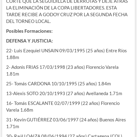
CORTE QUE LA SEGUIDILLA DE DERROTAS Y DEJE ATRÁS
LA ELIMINACIÓN DE LA COPA LIBERTADORES. ESTA
TARDE RECIBE A GODOY CRUZ POR LA SEGUNDA FECHA
DEL TORNEO LOCAL.
Posibles Formaciones:
DEFENSA Y JUSTICIA:
22- Luis Ezequiel UNSAIN 09/03/1995 (25 años) Entre Ríos
1.88m
2- Adonis FRIAS 17/03/1998 (23 años) Florencio Varela
1.81m
25- Tomás CARDONA 10/10/1995 (25 años) 1.84m
13-Alexis SOTO 20/10/1993 (27 años) Avellaneda 1.71m
16- Tomás ESCALANTE 02/07/1999 (22 años) Florencio
Varela 1.68m
31- Kevin GUTIÉRREZ 03/06/1997 (24 años) Buenos Aires
1.71m
30- Raúl LOAIZA 08/06/1994 (27 años) Cartagena (COL)