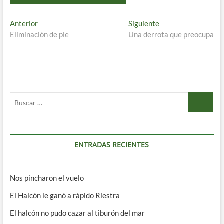
Navegación
Entrada
Entrada
Anterior
Siguiente
anterior:
siguiente:
Eliminación de pie
Una derrota que preocupa
de
entradas
Buscar
…
ENTRADAS RECIENTES
Nos pincharon el vuelo
El Halcón le ganó a rápido Riestra
El halcón no pudo cazar al tiburón del mar