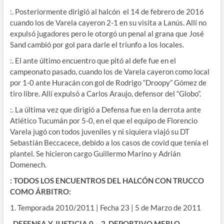
:. Posteriormente dirigió al halcón el 14 de febrero de 2016
cuando los de Varela cayeron 2-1 en su visita a Lanús. Allí no
expulsó jugadores pero le otorgó un penal al grana que José
Sand cambió por gol para darle el triunfo a los locales.
:. El ante último encuentro que pitó al defe fue en el
campeonato pasado, cuando los de Varela cayeron como local
por 1-0 ante Huracán con gol de Rodrigo “Droopy” Gómez de
tiro libre. Allí expulsó a Carlos Araujo, defensor del “Globo”.
:. La última vez que dirigió a Defensa fue en la derrota ante
Atlético Tucumán por 5-0, en el que el equipo de Florencio
Varela jugó con todos juveniles y ni siquiera viajó su DT
Sebastián Beccacece, debido a los casos de covid que tenía el
plantel. Se hicieron cargo Guillermo Marino y Adrián
Domenech.
: TODOS LOS ENCUENTROS DEL HALCÓN CON TRUCCO
COMO ÁRBITRO:
1. Temporada 2010/2011 | Fecha 23 | 5 de Marzo de 2011
. DEFENSA Y JUSTICIA 0 – 2 DEPORTIVO MERLO