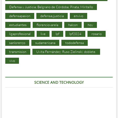
Defensa y Justicia; Belgrano de Córdoba; Pirata; Miritello
defensapasion
defensayjusticia
envivo
estudiantes
florenciovarela
halcon
hoy
ligaprofesional
live
lpf
lpf2024
rosario
sanlorenzo
sudamericana
tododefensa
transmision
Uvita Fernández; Ruso Zielinski; doblete.
vivo
SCIENCE AND TECHNOLOGY