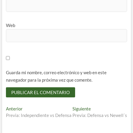
Web
Guarda mi nombre, correo electrónico y web en este
navegador para la próxima vez que comente.
Navegación
Entrada
Entrada
Anterior
Siguiente
anterior:
siguiente:
Previa: Independiente vs Defensa
Previa: Defensa vs Newell´s
de
entradas