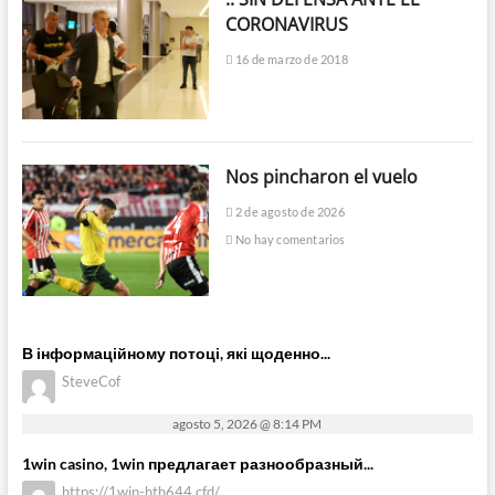
CORONAVIRUS
16 de marzo de 2018
Nos pincharon el vuelo
2 de agosto de 2026
No hay comentarios
В інформаційному потоці, які щоденно...
SteveCof
agosto 5, 2026 @ 8:14 PM
1win casino, 1win предлагает разнообразный...
https://1win-hth644.cfd/