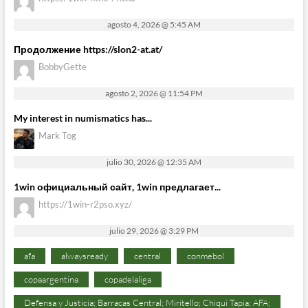
agosto 4, 2026 @ 5:45 AM
Продолжение https://slon2-at.at/
BobbyGette
agosto 2, 2026 @ 11:54 PM
My interest in numismatics has...
Mark Tog
julio 30, 2026 @ 12:35 AM
1win официальный сайт, 1win предлагает...
https://1win-r2pso.xyz/
julio 29, 2026 @ 3:29 PM
afa
alwaysready
central
conmebol
copaargentina
copadelaliga
Defensa y Justicia; Barracas Central; Miritello; Chiqui Tapia; AFA;