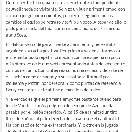
Defensa y Justicia igualó cero a cero frente a Independiente
de Avellaneda de visitante. Se hizo un buen primer tiempo, con
un buen juego por momentos, pero en el segundo con los
cambios el equipo se retrasó y sufrió un poco. A pesar de ello lo
pudo ganar en la del final con un mano a mano de Pizzini que
atajó Sosa.
El Halcón venía de ganar frente a Sarmiento y necesitaba
seguir con la racha positiva. Por primera vez en el torneo su
entrenador pudo repetir formación con un esquema un poco
más ofensivo de lo que venía presentando antes del encuentro
con los de Junín. Con Gutiérrez como único cinco y delante de
él Hachén como armador y a sus costados Rotondi por
izquierda y Pizzini por derecha. Y como puntas de referencia
Bou y contreras, este último el más flojo de todos.
Y la verdad es que el primer tiempo fue bastante bueno para
los de Varela. Lo más peligroso del equipo de Avellaneda
pasaba por el balón detenido. A los 15 de esa mitad un tiro
libre de Soñora al palo derecha de Unsaín que el capitán del
Halcón sacó de forma extraordinaria. Y lo otro en la jugada
siguiente luego del córner desde la izquierda cabeceó en el