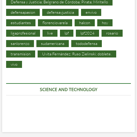
Defensa y Justicia; Belgrano de Córdoba; Pirata; Miritello
defensapasion
defensayjusticia
envivo
estudiantes
florenciovarela
halcon
hoy
ligaprofesional
live
lpf
lpf2024
rosario
sanlorenzo
sudamericana
tododefensa
transmision
Uvita Fernández; Ruso Zielinski; doblete.
vivo
SCIENCE AND TECHNOLOGY