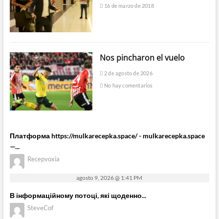
16 de marzo de 2018
Nos pincharon el vuelo
2 de agosto de 2026
No hay comentarios
Платформа https://mulkarecepka.space/ - mulkarecepka.space
—...
Recepvoxia
agosto 9, 2026 @ 1:41 PM
В інформаційному потоці, які щоденно...
SteveCof