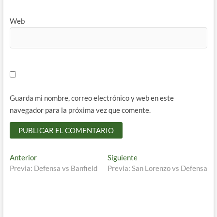
Web
Guarda mi nombre, correo electrónico y web en este
navegador para la próxima vez que comente.
Navegación
Entrada
Entrada
Anterior
Siguiente
anterior:
siguiente:
Previa: Defensa vs Banfield
Previa: San Lorenzo vs Defensa
de
entradas