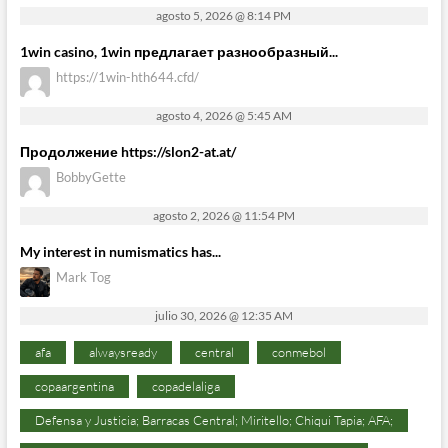
agosto 5, 2026 @ 8:14 PM
1win casino, 1win предлагает разнообразный...
https://1win-hth644.cfd/
agosto 4, 2026 @ 5:45 AM
Продолжение https://slon2-at.at/
BobbyGette
agosto 2, 2026 @ 11:54 PM
My interest in numismatics has...
Mark Tog
julio 30, 2026 @ 12:35 AM
afa
alwaysready
central
conmebol
copaargentina
copadelaliga
Defensa y Justicia; Barracas Central; Miritello; Chiqui Tapia; AFA;