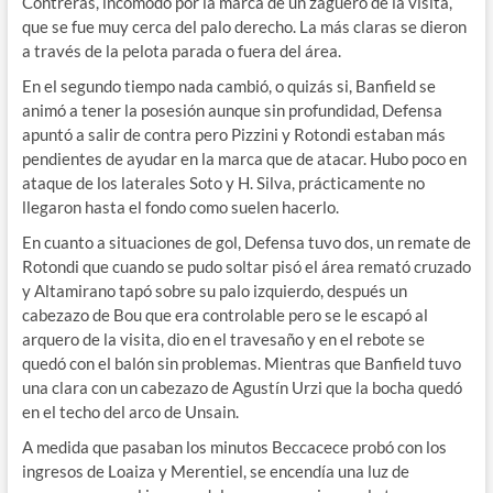
Contreras, incomodo por la marca de un zaguero de la visita,
que se fue muy cerca del palo derecho. La más claras se dieron
a través de la pelota parada o fuera del área.
En el segundo tiempo nada cambió, o quizás si, Banfield se
animó a tener la posesión aunque sin profundidad, Defensa
apuntó a salir de contra pero Pizzini y Rotondi estaban más
pendientes de ayudar en la marca que de atacar. Hubo poco en
ataque de los laterales Soto y H. Silva, prácticamente no
llegaron hasta el fondo como suelen hacerlo.
En cuanto a situaciones de gol, Defensa tuvo dos, un remate de
Rotondi que cuando se pudo soltar pisó el área remató cruzado
y Altamirano tapó sobre su palo izquierdo, después un
cabezazo de Bou que era controlable pero se le escapó al
arquero de la visita, dio en el travesaño y en el rebote se
quedó con el balón sin problemas. Mientras que Banfield tuvo
una clara con un cabezazo de Agustín Urzi que la bocha quedó
en el techo del arco de Unsain.
A medida que pasaban los minutos Beccacece probó con los
ingresos de Loaiza y Merentiel, se encendía una luz de