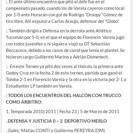
:. El ante último encuentro que pitó al defe fue en el
campeonato pasado, cuando los de Varela cayeron como local
por 1-0 ante Huracán con gol de Rodrigo “Droopy” Gómez de
tiro libre. Allí expulsó a Carlos Araujo, defensor del “Globo”.
:. También dirigió a Defensa en la derrota ante Atlético
Tucumán por 5-0, en el que el equipo de Florencio Varela jugó
con todos juveniles y ni siquiera viajó su DT Sebastián
Beccacece, debido a los casos de covid que tenía el plantel. Se
hicieron cargo Guillermo Marino y Adrián Domenech.
:. En este Torneo ya pitó dos veces al Halcón, la primera ante
Godoy Cruz en la fecha 2 de este torneo, partido que ganó el
Tomba 2-1 en Florencio Varela y la otra en la victoria por 2-1 a
Estudiantes LP también en Varela.
: TODOS LOS ENCUENTROS DEL HALCÓN CON TRUCCO
COMO ÁRBITRO:
1. Temporada 2010/2011 | Fecha 23 | 5 de Marzo de 2011
. DEFENSA Y JUSTICIA 0 – 2 DEPORTIVO MERLO
. Goles: Matías CONTI y Guillermo PEREYRA (DM)