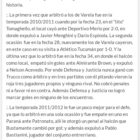
historia.
:. La primera vez que arbitró a los de Varela fue en la
temporada 2010/2011 cuando por la fecha 23, en el “tito”
Tomaghello, el local cayó ante Deportivo Merlo por 2-0, en
donde expulsó a Javier Menghini y Darío Espínola. La segunda
ocasión fue en la fecha 28, nuevamente los de Varela cayeron,
en este caso en su visita a Atlético Tucumán por 1-0. Y la
última vez que lo arbitró fue en la fecha 34, en donde el halcón
como local, empató sin goles ante Almirante Brown, y expulsó
a Nelson Acevedo. Por ende Defensa y Justicia nunca ganó con
Trucco como árbitro y en tres partidos con él pitando vieron la
roja tres jugadores propios y ninguno rival. No cobró penales
ni a favor ni en contra. Además Defensa y Justicia no logró
marcar goles en ninguno de los encuentros.
:. La temporada 2011/2012 le fue un poco mejor para el defe,
ya que lo arbitró en una sola ocasión y fue empate en uno en
Paraná ante Patronato, allí le otorgó un penal al halcón que
Bustamante cambió por gol; y además expulsó a Pablo
Bastianini, jugador del conjunto entrerriano.