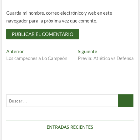
Guarda mi nombre, correo electrónico y web en este
navegador para la próxima vez que comente.
Navegación
Entrada
Entrada
Anterior
Siguiente
anterior:
siguiente:
Los campeones a Lo Campeón
Previa: Atlético vs Defensa
de
entradas
Buscar
…
ENTRADAS RECIENTES