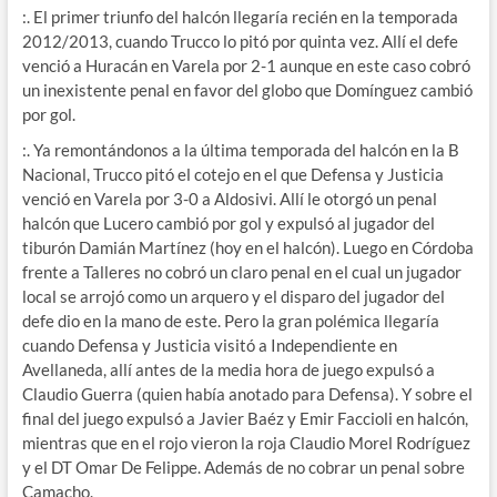
:. El primer triunfo del halcón llegaría recién en la temporada
2012/2013, cuando Trucco lo pitó por quinta vez. Allí el defe
venció a Huracán en Varela por 2-1 aunque en este caso cobró
un inexistente penal en favor del globo que Domínguez cambió
por gol.
:. Ya remontándonos a la última temporada del halcón en la B
Nacional, Trucco pitó el cotejo en el que Defensa y Justicia
venció en Varela por 3-0 a Aldosivi. Allí le otorgó un penal
halcón que Lucero cambió por gol y expulsó al jugador del
tiburón Damián Martínez (hoy en el halcón). Luego en Córdoba
frente a Talleres no cobró un claro penal en el cual un jugador
local se arrojó como un arquero y el disparo del jugador del
defe dio en la mano de este. Pero la gran polémica llegaría
cuando Defensa y Justicia visitó a Independiente en
Avellaneda, allí antes de la media hora de juego expulsó a
Claudio Guerra (quien había anotado para Defensa). Y sobre el
final del juego expulsó a Javier Baéz y Emir Faccioli en halcón,
mientras que en el rojo vieron la roja Claudio Morel Rodríguez
y el DT Omar De Felippe. Además de no cobrar un penal sobre
Camacho.