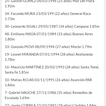
25- Gastón GÓMEZ 04/03/1996 (25 años) Mar Del Plata
1.92m
34- Facundo MURA 23/03/199 (22 años) General Roca
1.73m
30- Leonardo SIGALI 29/05/1987 (34 años) Campana 1.85m
48- Emiliano INSÚA 07/01/1989 (33 años) Buenos Aires
1.80m
33- Gonzalo PIOVI 08/09/1994 (27 años) Morón 1.79m
19- Leonel MIRANDA 07/01/1994 (28 años) Avellaneda
1.78m
16- Mauricio MARTÍNEZ 20/02/1993 (28 años) Santo Tomé,
Santa Fe 1.85m
10- Matías ROJAS 03/11/1995 (26 años) Asunción PAR
1.84m
7- Gabriel HAUCHE 27/11/1986 (35 años) Remedios de
Escalada 1.69m
27- Javier CORREA 23/10/1992 (29 años) Córdoba 1.84m