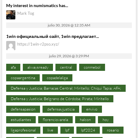
My interest in numismatics has...
Mark Tog
julio 30, 2026 @ 12:35 AM
1win официальный сайт, 1win предлагает...
https://1win-r2pso.xyz/
julio 29, 2026 @ 3:29 PM
afa
alwaysready
central
conmebol
copaargentina
copadelaliga
Defensa y Justicia; Barracas Central; Miritello; Chiqui Tapia; AFA;
Defensa y Justicia; Belgrano de Córdoba; Pirata; Miritello
defensapasion
defensayjusticia
envivo
estudiantes
florenciovarela
halcon
hoy
ligaprofesional
live
lpf
lpf2024
rosario