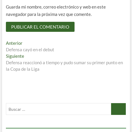
Guarda mi nombre, correo electrónico y web en este
navegador para la próxima vez que comente.
Navegación
Entrada
Anterior
anterior:
Defensa cayó en el debut
de
Entrada
Siguiente
entradas
siguiente:
Defensa reaccionó a tiempo y pudo sumar su primer punto en
la Copa de la Liga
Buscar
…