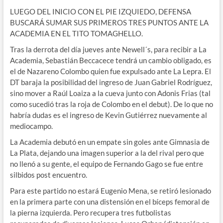
LUEGO DEL INICIO CON EL PIE IZQUIEDO, DEFENSA
BUSCARÁ SUMAR SUS PRIMEROS TRES PUNTOS ANTE LA
ACADEMIA EN EL TITO TOMAGHELLO.
Tras la derrota del día jueves ante Newell´s, para recibir a La
Academia, Sebastián Beccacece tendrá un cambio obligado, es
el de Nazareno Colombo quien fue expulsado ante La Lepra. El
DT baraja la posibilidad del ingreso de Juan Gabriel Rodríguez,
sino mover a Raúl Loaiza a la cueva junto con Adonis Frias (tal
como sucedió tras la roja de Colombo en el debut). De lo que no
habría dudas es el ingreso de Kevin Gutiérrez nuevamente al
mediocampo.
La Academia debutó en un empate sin goles ante Gimnasia de
La Plata, dejando una imagen superior a la del rival pero que
no llenó a su gente, el equipo de Fernando Gago se fue entre
silbidos post encuentro.
Para este partido no estará Eugenio Mena, se retiró lesionado
en la primera parte con una distensión en el bíceps femoral de
la pierna izquierda. Pero recupera tres futbolistas