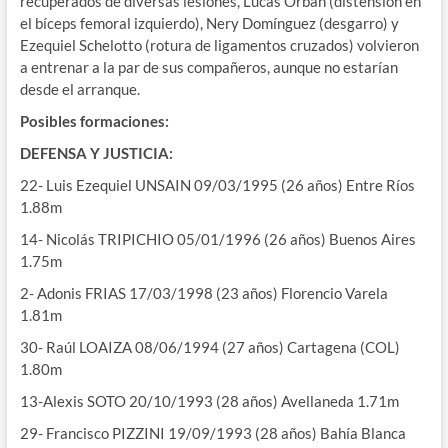
recuperados de diversas lesiones, Lucas Orban (distensión en
el bíceps femoral izquierdo), Nery Domínguez (desgarro) y
Ezequiel Schelotto (rotura de ligamentos cruzados) volvieron
a entrenar a la par de sus compañeros, aunque no estarían
desde el arranque.
Posibles formaciones:
DEFENSA Y JUSTICIA:
22- Luis Ezequiel UNSAIN 09/03/1995 (26 años) Entre Ríos
1.88m
14- Nicolás TRIPICHIO 05/01/1996 (26 años) Buenos Aires
1.75m
2- Adonis FRIAS 17/03/1998 (23 años) Florencio Varela
1.81m
30- Raúl LOAIZA 08/06/1994 (27 años) Cartagena (COL)
1.80m
13-Alexis SOTO 20/10/1993 (28 años) Avellaneda 1.71m
29- Francisco PIZZINI 19/09/1993 (28 años) Bahía Blanca