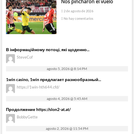
Nos pincharon el vuelo
2 de agosto de 2026
No hay comentarios
В інформаційному потоці, які щоденно...
SteveCof
agosto 5, 2026 @ 8:14 PM
1win casino, 1win предлагает разнообразный...
https://1win-hth644.cfd/
agosto 4, 2026 @ 5:45 AM
Продолжение https://slon2-at.at/
BobbyGette
agosto 2, 2026 @ 11:54 PM