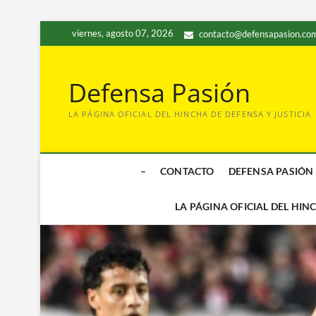
Saltar
viernes, agosto 07, 2026
contacto@defensapasion.com
al
contenido
Defensa Pasión
LA PÁGINA OFICIAL DEL HINCHA DE DEFENSA Y JUSTICIA
–
CONTACTO
DEFENSA PASIÓN
LA PÁGINA OFICIAL DEL HIN