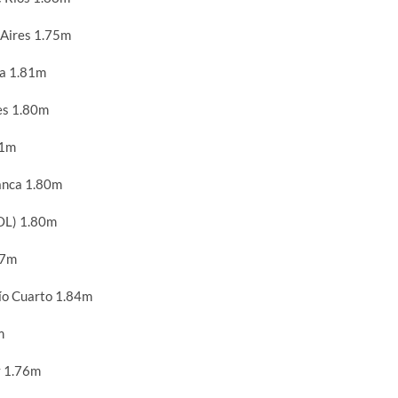
 Aires 1.75m
la 1.81m
es 1.80m
71m
anca 1.80m
OL) 1.80m
67m
ío Cuarto 1.84m
m
y 1.76m