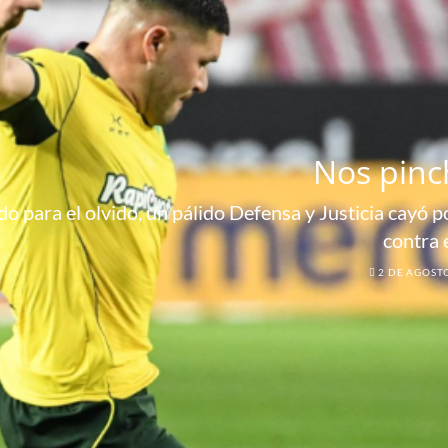
Nos pinc
o para el olvido, un pálido Defensa y Justicia cayó por
contra 
2 DE AGOST