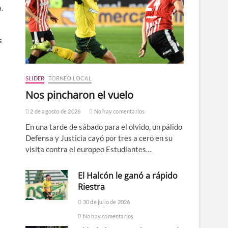
.
s
SLIDER
TORNEO LOCAL
Nos pincharon el vuelo
2 de agosto de 2026
No hay comentarios
En una tarde de sábado para el olvido, un pálido
Defensa y Justicia cayó por tres a cero en su
visita contra el europeo Estudiantes…
El Halcón le ganó a rápido
Riestra
30 de julio de 2026
No hay comentarios