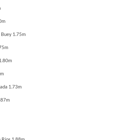
m
80m
 Buey 1.75m
.75m
 1.80m
0m
zada 1.73m
1.87m
e Ríos 1.88m