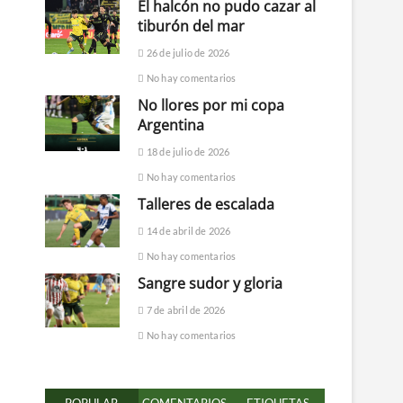
El halcón no pudo cazar al
tiburón del mar
26 de julio de 2026
No hay comentarios
No llores por mi copa
Argentina
18 de julio de 2026
No hay comentarios
Talleres de escalada
14 de abril de 2026
No hay comentarios
Sangre sudor y gloria
7 de abril de 2026
No hay comentarios