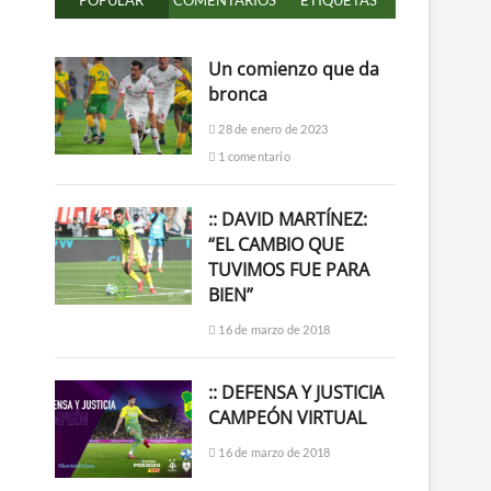
POPULAR
COMENTARIOS
ETIQUETAS
Un comienzo que da
bronca
28 de enero de 2023
1 comentario
:: DAVID MARTÍNEZ:
“EL CAMBIO QUE
TUVIMOS FUE PARA
BIEN”
16 de marzo de 2018
:: DEFENSA Y JUSTICIA
CAMPEÓN VIRTUAL
16 de marzo de 2018