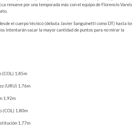
cca renueve por una temporada más con el equipo de Florencio Varela
ato.
desde el cuerpo técnico (debuta Javier Sanguinetti como DT) hasta lo
ios intentarán sacar la mayor cantidad de puntos para no mirar la
o (COL) 1.85m
ez (URU) 1.76m
yn 1.92m
co (COL) 1.80m
stitución 1.77m